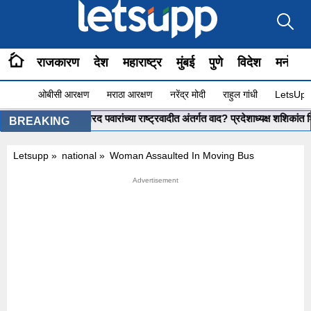
राजकारण
देश
महाराष्ट्र
मुंबई
पुणे
विदेश
मनोरंज
ओबीसी आरक्षण
मराठा आरक्षण
नरेंद्र मोदी
राहुल गांधी
LetsUpp 
t Shinde : शरद पवारांच्या राष्ट्रवादीत अंतर्गत वाद? प्रदेशाध्यक्ष शशिकांत शिंदेवर
BREAKING
Letsupp
»
national
»
Woman Assaulted In Moving Bus