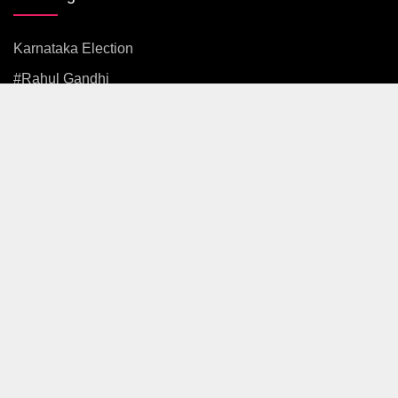
Karnataka Election
#rahul Gandhi
#BJP
#एकनाथ शिंदे
अजित पवार
#आदित्य ठाकरे
News
Politics
Maharashtra
Mumbai
Pune