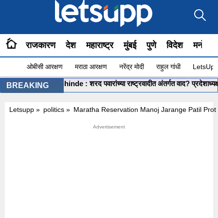
राजकारण
देश
महाराष्ट्र
मुंबई
पुणे
विदेश
मनोरंज
ओबीसी आरक्षण
मराठा आरक्षण
नरेंद्र मोदी
राहुल गांधी
LetsUpp 
Shashikant Shinde : शरद पवारांच्या राष्ट्रवादीत अंतर्गत वाद? प्रदेशाध्यक्ष शशि
BREAKING
Letsupp
»
politics
»
Maratha Reservation Manoj Jarange Patil Prot