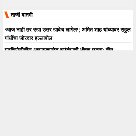
ताजी बातमी
‘आज नाही तर उद्या उत्तर द्यावेच लागेल’; अमित शाह यांच्यावर राहुल
गांधींचा जोरदार हल्लाबोल
गडचिरोलीतील आश्रमशाळेत सर्पदंशाची भीषण घटना; तीन
विद्यार्थिनींचा मृत्यू, तिघींची मृत्यूशी झुंज सुरू
श्रीमंत भाऊसाहेब रंगारी गणपतीचा 135 वा उत्सव सुरु; ऑगस्ट
क्रांती दिनाच्या मुहूर्तावर वासा पूजन अन् देखाव्याचे अनावरण
अमृता खानविलकरचा इशारा; सोशल मीडियावरील बदनामीकारक
मजकुराविरोधात 10 ऑगस्टपासून कायदेशीर कारवाई
पंतप्रधान मोदींच्या भेटीसाठी शरद पवार गटाचे सर्व 8 खासदार
दिल्लीत; राजकीय चर्चांना उधाण