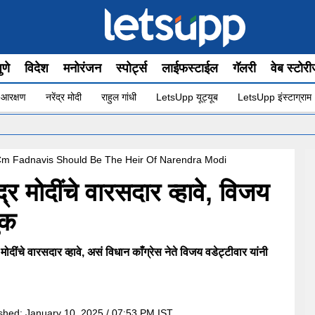
ुणे
विदेश
मनोरंजन
स्पोर्ट्स
लाईफस्टाईल
गॅलरी
वेब स्टोर
 आरक्षण
नरेंद्र मोदी
राहुल गांधी
LetsUpp यूट्यूब
LetsUpp इंस्टाग्राम
•
ध
 Cm Fadnavis Should Be The Heir Of Narendra Modi
र मोदींचे वारसदार व्हावे, विजय
ुक
्र मोदींचे वारसदार व्हावे, असं विधान काँग्रेस नेते विजय वडेट्टीवार यांनी
ished:
January 10, 2025 / 07:53 PM IST