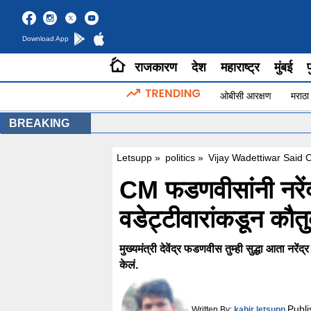
Download App
राजकारण
देश
महाराष्ट्र
मुंबई
प
ओबीसी आरक्षण
मराठा
BREAKING
Letsupp
»
politics
»
Vijay Wadettiwar Said
CM फडणवीसांनी नरेंद्
वडेट्टीवारांकडून कौत
मुख्यमंत्री देवेंद्र फडणवीस तुम्ही सुद्धा आता नरेंद
केलं.
Publ
Written By:
kabir letsupp