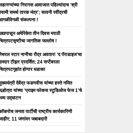
लहानग्यांच्या निरागस आवाजात पहिल्यांदाच ‘श्री
स्वामी समर्थ तारक मंत्र’; सावनी रवींद्रची
आगळीवेगळी संकल्पना !
उद्यापासून अमेरिकेत तीन दिवस मराठी
चित्रपटसृष्टीचा जागतिक जल्लोष !
नेचरल स्टार नानीचा रौद्र अवतार! ‘द पॅराडाइज’चा
दमदार टीझर प्रदर्शित; 24 सप्टेंबरला
चित्रपटगृहांत होणार धडाका
मुख्यमंत्री देवेंद्र फडणवीस यांच्या हस्ते नमित
मल्होत्रा यांच्या ‘प्राइम फोकस स्टुडिओज फेज 1’चे
भव्य उद्घाटन
कॉकरोच जनता पार्टीची राष्ट्रीय कार्यकारिणी
जाहीर; 11 जणांवर जबाबदारी