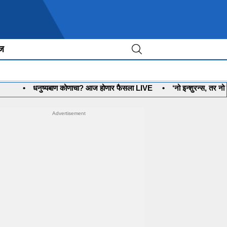
ीज
नुष्यबाण कोणाचा? आज होणार फैसला LIVE
•
‘नो इन्शुरन्स, तर नो पेट्रोल’ प