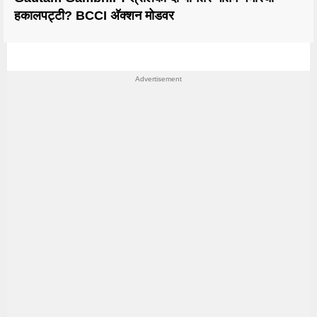
हकालपट्टी? BCCI अ‍ॅक्शन मोडवर