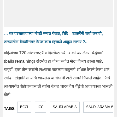
… तर पश्चातापाच्या गोष्टी मनात येतात, शिंदे – ठाकरेंनी चर्चा करावी;
ठाण्यातील बैठकीनंतर नेमकं काय म्हणाले अब्दुल सत्तार ?-
महिलांच्या T20 आंतरराष्ट्रीय क्रिकेटमध्ये, ‘बाकी असलेल्या चेंडूंच्या’
(balls remaining) संदर्भात हा चौथा सर्वात मोठा विजय ठरला आहे.
यापूर्वी, इतर तीन संघांनी लक्ष्याचा पाठलाग याहूनही अधिक वेगाने केला आहे;
रवांडा, टांझानिया आणि थायलंड या संघांनी असे सामने जिंकले आहेत, जिथे
लक्ष्यापर्यंत पोहोचण्यासाठी त्यांना केवळ चारच वैध चेंडूंची आवश्यकता भासली
होती.
BCCI
ICC
SAUDI ARABIA
SAUDI ARABIA W
TAGS