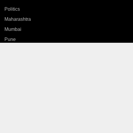
Politics
Maharashtra
Mumbai
Pune
Country
International
News
Entertainment
Sports
Gallery
Life Style