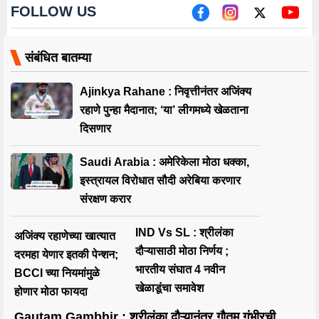
FOLLOW US
संबंधित बातम्या
Ajinkya Rahane : निवृत्तीनंतर अजिंक्य
रहाणे पुन्हा मैदानात; ‘या’ लीगमध्ये खेळताना
दिसणार
Saudi Arabia : अमेरिकेला मोठा धक्का,
इस्त्रायल विरोधात सौदी अरेबिया करणार
संरक्षण करार
IND Vs SL : श्रीलंका
अजिंक्य रहाणेच्या खात्यात
दौऱ्यासाठी मोठा निर्णय ;
दरमहा येणार इतकी पेन्शन;
भारतीय संघात 4 नवीन
BCCI च्या नियमांमुळे
खेळाडूंचा समावेश
होणार मोठा फायदा
Gautam Gambhir : श्रीलंका दौऱ्यानंतर गौतम गंभीरची