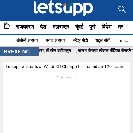
राजकारण
देश
महाराष्ट्र
मुंबई
पुणे
विदेश
मनोरंज
ओबीसी आरक्षण
मराठा आरक्षण
नरेंद्र मोदी
राहुल गांधी
LetsUpp 
री साहेब.. मला मदत करा, मी तीन वर्षांपासून…, ऋषभ पंतच्या सोशल मीडिया पोस्टने खळब
BREAKING
Letsupp
»
sports
»
Winds Of Change In The Indian T20 Team