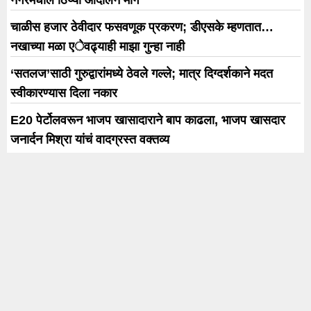
नगरमधील ठिय्या आंदोलन मागे
जागांसाठी 27 मार्चला मतदान (Elections)
होणार असून, या निवडणुकीसाठी इच्छुकांची
चाळीस हजार ठेवीदार फसवणूक प्रकरण; डीएसके म्हणतात…
[…]
नखाच्या मळा एेवढ्याही माझा गुन्हा नाही
‘सतलज’साठी गुरुद्वारांमध्ये ठेवले गल्ले; मात्र दिग्दर्शकाने मदत
स्वीकारण्यास दिला नकार
E20 पेर्टोलवरून भाजप खासादाराने बाप काढला, भाजप खासदार
जनार्दन मिश्रा यांचं वादग्रस्त वक्तव्य