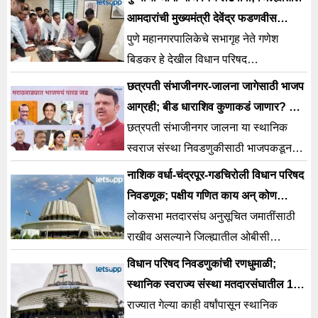
आमदारांची मुख्यमंत्री देवेंद्र फडणवीस
यांच्याकडे आग्रही मागणी
पुणे महानगरपालिकेचे सभागृह नेते गणेश
बिडकर हे देखील विधान परिषद
निवडणुकीसाठी इच्छुक असून त्यांनी स्थानिक
छत्रपती संभाजीनगर-जालना जागेसाठी भाजप
पातळीवर जोरदार मोर्चेबांधणी सुरू केली आहे.
आग्रही; बीड धाराशिव कुणाकडं जाणार? काय
आहेत गणित?
छत्रपती संभाजीनगर जालना या स्थानिक
स्वराज संस्था निवडणुकीसाठी भाजपकडून
इच्छुकांची यादी मोठी आहे.
नाशिक वर्धा-चंद्रपूर-गडचिरोली विधान परिषद
निवडणूक; पक्षीय गणित काय अन् कोण
इच्छूक?
लोकसभा मतदारसंघ अनुसूचित जमातींसाठी
राखीव असल्याने जिल्ह्यातील ओबीसी
नेतृत्वाला वरिष्ठ स्तरावर संधी मिळत
विधान परिषद निवडणुकांची रणधुमाळी;
नसल्याची खंतही इथ बोलून दाखवली जाते.
स्थानिक स्वराज्य संस्था मतदारसंघातील 17
जागांसाठी 18 जूनला मतदान
राज्यात गेल्या काही वर्षांपासून स्थानिक