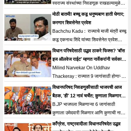
स्वराज्य संस्थांच्या निवडणूक राखडल्यामुळे
विधान परिषदेच्या अनेक जागा रिक्त राहिल्या
मोठी बातमी! बच्चू कडू धनुष्यबाण हाती घेणार;
होत्या.
करणार शिवसेनेत प्रवेश
Bachchu Kadu : राज्याचे माजी मंत्री बच्चू
कडू एकनाथ शिंदे यांच्या शिवसेनेत प्रवेश
करणार आहे. तसेच विधान परिषदेसाठी
विधान परिषदेसाठी उद्धव ठाकरे फिक्स? ‘बॉस
शिवसेनेकडून उमेदवारी अर्ज
इज ऑलवेज राईट’ म्हणत नार्वेकरांनी सर्वकाही
सांगितलं
Milind Narvekar On Uddhav
Thackeray : राज्यात 9 जागांसाठी होणाऱ्या
विधान परिषद निवडणुकीमुळे सध्या राजकीय
विधानपरिषद निवडणुकीसाठी भाजपची आज
वातावरण चांगलेच तापले आहे
बैठक, ‘ही’ 12 नावं चर्चेत; कुणाला मिळणार
उमेदवारी?
B.JP भाजपला मिळणाऱ्या 6 जागांसाठी
कुणाला उमेदवारी मिळणार आणि कुणाची नावं
या शर्यतीत आहेत. जाणून घ्या सविस्तर...
काँग्रेस, राष्ट्रवादीला विधानपरिषदेत उद्धव