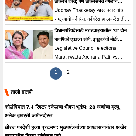
ठाकरेच हवेत; पण ठाकरेसेनेत वेगळीच
धडपड…
Uddhav Thackeray -शरद पवार यांचा
राष्ट्रवादी काँग्रेस, काँग्रेस हा ठाकरेंसाठी
आग्रही आहे. परंतु उद्धव ठाकरे यांनी अद्याप
विधानपरिषदेसाठी मराठवाड्यातील ‘या’ दोन
विधानपरिषदेवर जाण्यासाठी होकार दिलेला
नावांपैकी एकाला संधी, इच्छुकांची मोठी
नाही.
रस्सीखेच
Legislative Council elections
Marathwada Archana Patil vs
Basavaraj Patil : विधानसभा निवडणुकीत
1
2
→
(Legislative Council elections) मोठे
यश मिळाल्यानंतर महायुतीचा आत्मविश्वास
ताजी बातमी
वाढला आहे. त्यानंतर अवघ्या चार महिन्यांत
राज्यात (Marathwada) पुन्हा एकदा
कोलंबियात 7.4 रिश्टर स्केलचा भीषण भूकंप; 20 जणांचा मृत्यू,
विधानपरिषद निवडणुका होत आहे. त्यामुळे
अनेक इमारती जमीनदोस्त
भाजपसह सर्वच पक्षांमध्ये हालचालींना वेग
धीरज परदेशी हत्या प्रकरण: मुख्यमंत्र्यांच्या आश्वासनानंतर अखेर
आलाय. विधान परिषदेतील पाच रिक्त