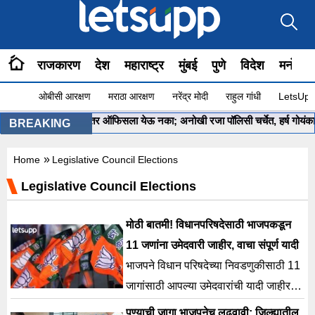
राजकारण
देश
महाराष्ट्र
मुंबई
पुणे
विदेश
मनोरंज
ओबीसी आरक्षण
मराठा आरक्षण
नरेंद्र मोदी
राहुल गांधी
LetsUpp 
‘अनहॅप्पी’ असाल तर ऑफिसला येऊ नका; अनोखी रजा पॉलिसी चर्चेत, हर्ष गोयंकाही मैदा
BREAKING
»
Home
Legislative Council Elections
Legislative Council Elections
मोठी बातमी! विधानपरिषदेसाठी भाजपकडून
11 जणांना उमेदवारी जाहीर, वाचा संपूर्ण यादी
भाजपने विधान परिषदेच्या निवडणुकीसाठी 11
जागांसाठी आपल्या उमेदवारांची यादी जाहीर
केली आहे.
पुण्याची जागा भाजपनेच लढवावी; जिल्ह्यातील