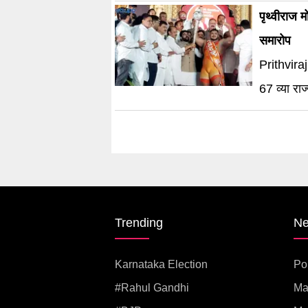
पृथ्वीराज मोहो
समारोप
Prithviraj
67 व्या राज
Trending
N
Karnataka Election
Pol
#rahul Gandhi
Ma