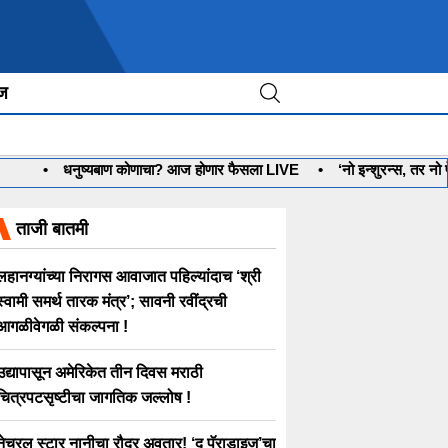
ीज
•
धनुष्यबाण कोणाचा? आज होणार फैसला LIVE
•
‘नो इन्शुरन्स, तर नो प
ताजी बातमी
लहानग्यांच्या निरागस आवाजात पहिल्यांदाच ‘श्री
स्वामी समर्थ तारक मंत्र’; सावनी रवींद्रची
आगळीवेगळी संकल्पना !
उद्यापासून अमेरिकेत तीन दिवस मराठी
चित्रपटसृष्टीचा जागतिक जल्लोष !
नेचरल स्टार नानीचा रौद्र अवतार! ‘द पॅराडाइज’चा