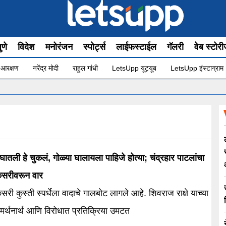
ुणे
विदेश
मनोरंजन
स्पोर्ट्स
लाईफस्टाईल
गॅलरी
वेब स्टोर
 आरक्षण
नरेंद्र मोदी
राहुल गांधी
LetsUpp यूट्यूब
LetsUpp इंस्टाग्राम
ातली हे चुकलं, गोळ्या घालायला पाहिजे होत्या; चंद्रहार पाटलांचा
 केसरीवरून वार
केसरी कुस्ती स्पर्धेला वादाचे गालबोट लागले आहे. शिवराज राक्षे याच्या
 समर्थनार्थ आणि विरोधात प्रतिक्रिया उमटत