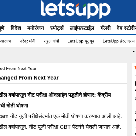
ुणे
विदेश
मनोरंजन
स्पोर्ट्स
लाईफस्टाईल
गॅलरी
वेब स्टोर
 आरक्षण
नरेंद्र मोदी
राहुल गांधी
LetsUpp यूट्यूब
LetsUpp इंस्टाग्राम
•
ed From Next Year
anged From Next Year
पुढील वर्षापासून नीट परीक्षा ऑनलाईन पद्धतीने होणार; केंद्रीय
यांची मोठी घोषणा
 नीट यूजी परीक्षेसंदर्भात एक मोठी घोषणा करण्यात आली आहे.
ुढील वर्षापासून, नीट यूजी परीक्षा CBT पॅटर्नने घेतली जाणार आहे.