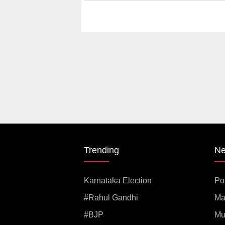
Trending
N
Karnataka Election
Pol
#rahul Gandhi
Ma
#BJP
Mu