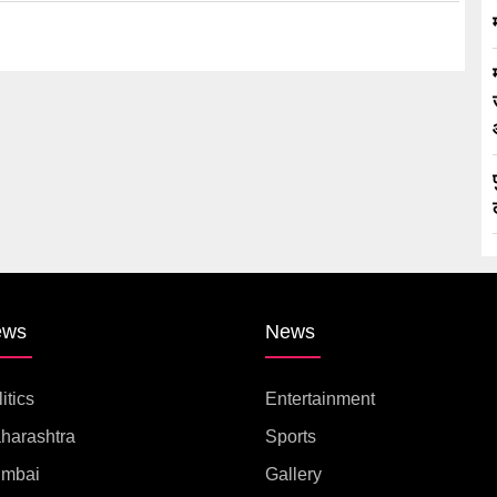
ews
News
itics
Entertainment
harashtra
Sports
mbai
Gallery