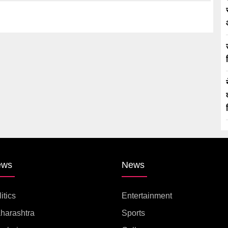
ews
News
itics
Entertainment
harashtra
Sports