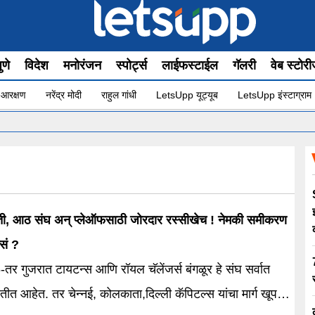
ुणे
विदेश
मनोरंजन
स्पोर्ट्स
लाईफस्टाईल
गॅलरी
वेब स्टोर
 आरक्षण
नरेंद्र मोदी
राहुल गांधी
LetsUpp यूट्यूब
LetsUpp इंस्टाग्राम
, आठ संघ अन् प्लेऑफसाठी जोरदार रस्सीखेच ! नेमकी समीकरण
सं ?
र गुजरात टायटन्स आणि रॉयल चॅलेंजर्स बंगळूर हे संघ सर्वात
तीत आहेत. तर चेन्नई, कोलकाता,दिल्ली कॅपिटल्स यांचा मार्ग खूपच