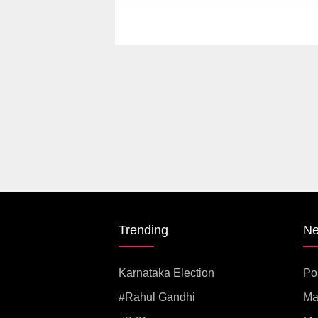
कठीण.
Trending
N
Karnataka Election
Pol
#rahul Gandhi
Ma