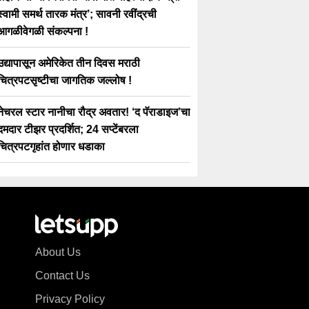
स्वामी समर्थ तारक मंत्र’; सावनी रवींद्रची
आगळीवेगळी संकल्पना !
उद्यापासून अमेरिकेत तीन दिवस मराठी
चित्रपटसृष्टीचा जागतिक जल्लोष !
नेचरल स्टार नानीचा रौद्र अवतार! ‘द पॅराडाइज’चा
दमदार टीझर प्रदर्शित; 24 सप्टेंबरला
चित्रपटगृहांत होणार धडाका
About Us
Contact Us
Privacy Policy