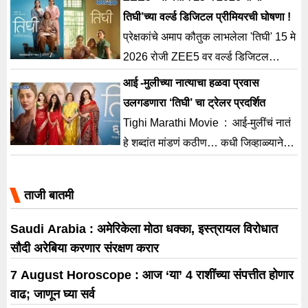
तिघी’च्या वर्ल्ड डिजिटल प्रीमियरची घोषणा !
प्रेक्षकांचे अमाप कौतुक लाभलेला 'तिघी' 15 मे
2026 रोजी ZEE5 वर वर्ल्ड डिजिटल
प्रीमिअरसह जगभरातील प्रेक्षकांपर्यंत
आई -मुलीच्या नात्याचा हळवा प्रवास
पोहोचण्यासाठी सज्ज आहे.
उलगडणारा ‘तिघी’ चा ट्रेलर प्रदर्शित
Tighi Marathi Movie : आई-मुलींचं नातं
हे शब्दांत मांडणं कठीण… कधी जिव्हाळ्याने
भरलेलं, कधी मतभेदांनी दुरावलेलं... तरीही
एकमेकांशी
ताजी बातमी
Saudi Arabia : अमेरिकेला मोठा धक्का, इस्त्रायल विरोधात
सौदी अरेबिया करणार संरक्षण करार
7 August Horoscope : आज ‘या’ 4 राशींच्या संपत्तीत होणार
वाढ; जाणून घ्या सर्व