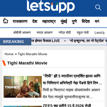
राजकारण
देश
महाराष्ट्र
मुंबई
पुणे
विदेश
मनोरंज
ओबीसी आरक्षण
मराठा आरक्षण
नरेंद्र मोदी
राहुल गांधी
LetsUpp 
नुष्यबाण कोणाचा? आज होणार फैसला LIVE
•
‘नो इन्शुरन्स, तर नो पेट्रोल’ प
BREAKING
»
Home
Tighi Marathi Movie
Tighi Marathi Movie
“तिघी” झी 5 मराठीवर प्रदर्शित झाला आणि
या निमित्तानं अभिनेत्री नेहा पेंडसे हिने तिच्या
खास भावना व्यक्त केल्या
तिघी हा चित्रपट माझ्या डोळ्यांसमोर आकार
घेत गेला त्यामुळे सुरुवातीपासूनच या
प्रवासाचा भाग होणं खूप खास होतं.
ZEE5 च्या वतीने 15 मे 2026 रोजी