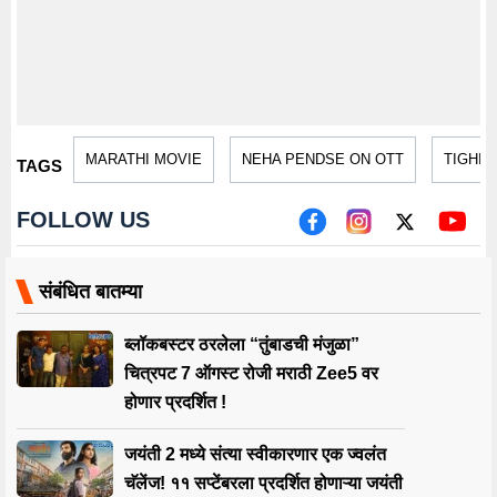
MARATHI MOVIE
NEHA PENDSE ON OTT
TIGHI 
TAGS
FOLLOW US
संबंधित बातम्या
ब्लॉकबस्टर ठरलेला “तुंबाडची मंजुळा”
चित्रपट 7 ऑगस्ट रोजी मराठी Zee5 वर
होणार प्रदर्शित !
जयंती 2 मध्ये संत्या स्वीकारणार एक ज्वलंत
चॅलेंज! ११ सप्टेंबरला प्रदर्शित होणाऱ्या जयंती