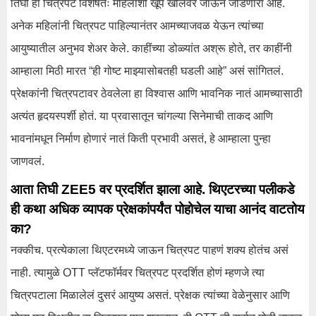
तिघी हा चित्रपट विशेषतः महिलांशी खूप खोलवर जाऊन जोडणारा आहे.
अनेक महिलांनी चित्रपट पाहिल्यानंतर आमच्याजवळ येऊन त्यांच्या
आयुष्यातील अनुभव शेअर केले. काहींच्या डोळ्यांत अश्रू होते, तर काहींनी
आम्हाला मिठी मारत “ही गोष्ट माझ्यासोबतही घडली आहे” असं सांगितलं.
प्रेक्षकांनी चित्रपटावर ठेवलेला हा विश्वास आणि भावनिक नातं आमच्यासाठी
अत्यंत हृदयस्पर्शी होतं. या प्रवासातून चांगल्या सिनेमाची ताकद आणि
भावनांमधून निर्माण होणारं नातं किती प्रभावी असतं, हे आम्हाला पुन्हा
जाणवलं.
आता तिघी ZEE5 वर प्रदर्शित झाला आहे. थिएटरच्या पलीकडे
ही कथा अधिक व्यापक प्रेक्षकांपर्यंत पोहोचेल याचा आनंद वाटतोय
का?
नक्कीच. प्रत्येकाला थिएटरमध्ये जाऊन चित्रपट पाहणं शक्य होतंच असं
नाही. त्यामुळे OTT प्लॅटफॉर्मवर चित्रपट प्रदर्शित होणं म्हणजे त्या
चित्रपटाला मिळालेलं दुसरं आयुष्य असतं. प्रेक्षक त्यांच्या वेळेनुसार आणि