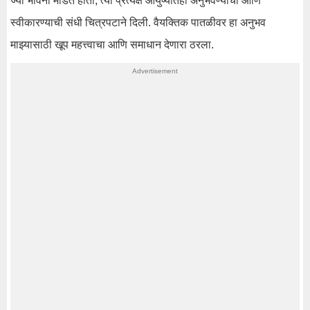
ज्या भावना मांडत होतो, त्या प्रत्यक्ष आयुष्यातही अनुभवण्याची आणि
स्वीकारण्याची संधी चित्रपटाने दिली. वैयक्तिक पातळीवर हा अनुभव
माझ्यासाठी खूप महत्त्वाचा आणि समाधान देणारा ठरला.