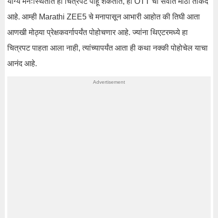
योग्य मनःस्थितीत हा चित्रपट पाहू शकतात, ही OTT ची सर्वात मोठी ताकद
आहे. आम्ही Marathi ZEE5 चे मनापासून आभारी आहोत की तिघी आता
आणखी मोठ्या प्रेक्षकवर्गापर्यंत पोहोचणार आहे. ज्यांना थिएटरमध्ये हा
चित्रपट पाहता आला नाही, त्यांच्यापर्यंत आता ही कथा नक्की पोहोचेल याचा
आनंद आहे.