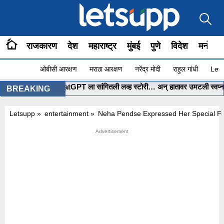
राजकारण
देश
महाराष्ट्र
मुंबई
पुणे
विदेश
मनोरंज
ओबीसी आरक्षण
मराठा आरक्षण
नरेंद्र मोदी
राहुल गांधी
Lets
मुंबईच्या पोरीनं ChatGPT ला सांगितली लव्ह स्टोरी… अन् हातावर उमटली स्वप्नातली लग
BREAKING
Letsupp
»
entertainment
»
Neha Pendse Expressed Her Special Fe