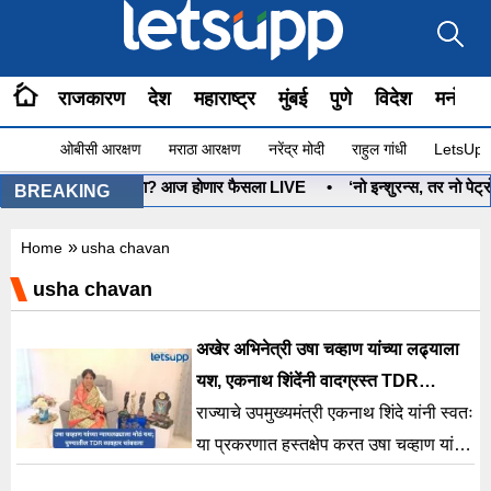
राजकारण
देश
महाराष्ट्र
मुंबई
पुणे
विदेश
मनोरंज
ओबीसी आरक्षण
मराठा आरक्षण
नरेंद्र मोदी
राहुल गांधी
LetsUpp 
•
धनुष्यबाण कोणाचा? आज होणार फैसला LIVE
•
‘नो इन्शुरन्स, तर नो पेट्रो
BREAKING
»
Home
usha chavan
usha chavan
अखेर अभिनेत्री उषा चव्हाण यांच्या लढ्याला
यश, एकनाथ शिंदेंनी वादग्रस्त TDR
व्यवहाराला दिली स्थगिती
राज्याचे उपमुख्यमंत्री एकनाथ शिंदे यांनी स्वतः
या प्रकरणात हस्तक्षेप करत उषा चव्हाण यांना
न्याय मिळवून देण्याचं आश्वासन दिलं आहे.