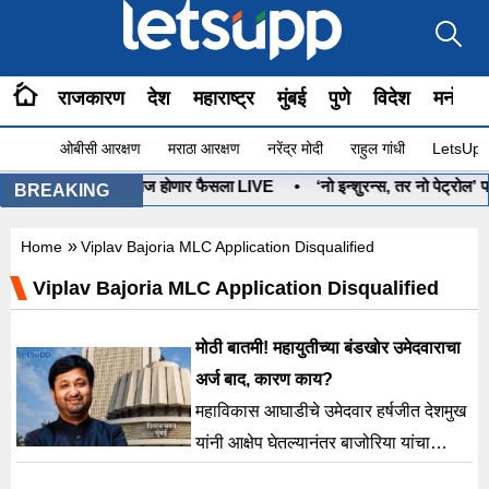
राजकारण
देश
महाराष्ट्र
मुंबई
पुणे
विदेश
मनोरंज
ओबीसी आरक्षण
मराठा आरक्षण
नरेंद्र मोदी
राहुल गांधी
LetsUpp 
नुष्यबाण कोणाचा? आज होणार फैसला LIVE
•
‘नो इन्शुरन्स, तर नो पेट्रोल’ पण
BREAKING
»
Home
Viplav Bajoria MLC Application Disqualified
Viplav Bajoria MLC Application Disqualified
मोठी बातमी! महायुतीच्या बंडखोर उमेदवाराचा
अर्ज बाद, कारण काय?
महाविकास आघाडीचे उमेदवार हर्षजीत देशमुख
यांनी आक्षेप घेतल्यानंतर बाजोरिया यांचा
उमेदवारी अर्ज बाद झाला आहे.