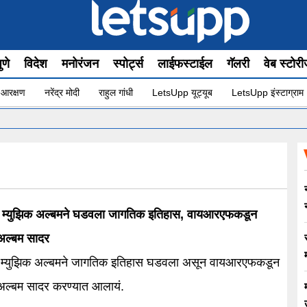
ुणे
विदेश
मनोरंजन
स्पोर्ट्स
लाईफस्टाईल
गॅलरी
वेब स्टोर
 आरक्षण
नरेंद्र मोदी
राहुल गांधी
LetsUpp यूट्यूब
LetsUpp इंस्टाग्राम
्या म्युझिक अल्बमने घडवला जागतिक इतिहास, वायआरएफकडून
 अल्बम सादर
्या म्युझिक अल्बमने जागतिक इतिहास घडवला असून वायआरएफकडून
 अल्बम सादर करण्यात आलायं.