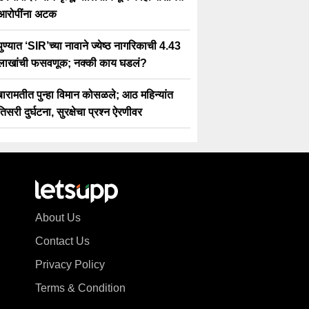
आरोपींना अटक
पुण्यात ‘SIR’च्या नावाने ज्येष्ठ नागरिकाची 4.43
लाखांची फसवणूक; नक्की काय घडलं?
बारामतीत पुन्हा विमान कोसळले; आठ महिन्यांत
तिसरी दुर्घटना, सुरक्षेचा प्रश्न ऐरणीवर
About Us
Contact Us
Privacy Policy
Terms & Condition