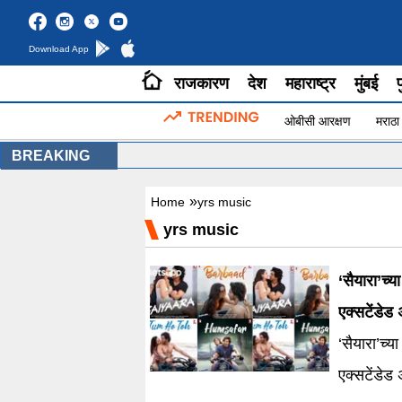
Download App
राजकारण
देश
महाराष्ट्र
मुंबई
प
ओबीसी आरक्षण
मराठा
BREAKING
»
Home
yrs music
yrs music
‘सैयारा’च
एक्सटेंडेड
‘सैयारा’च
एक्सटेंडेड