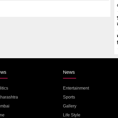
ews
News
itics
Entertainment
harashtra
Sports
mbai
Gallery
ne
Life Style