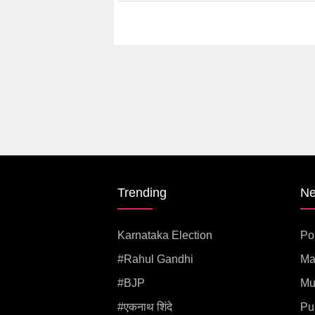
Trending
N
Karnataka Election
Pol
#rahul Gandhi
Ma
#BJP
Mu
#एकनाथ शिंदे
Pu