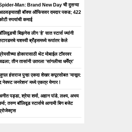
Spider-Man: Brand New Day ची दुसऱ्या
आठवड्यातही बॉक्स ऑफिसवर दमदार पकड; 422
कोटी रुपयांची कमाई
बॉलिवूडची बिझनेस लीग ‘हे’ सात स्टार्स ज्यांनी
स्टारडमचे यशस्वी ब्रँड्समध्ये रूपांतर केले
प्रेयसीच्या होकारासाठी थेट मोबाईल टॉवरवर
चढला; तीन तासांनी उतरला ‘सांगलीचा धर्मेंद्र’
जुगल हंसराज पुन्हा एकदा शेखर कपूरसोबत ‘मासूम:
द नेक्स्ट जनरेशन’ मध्ये एकत्र येणार !
अनीत पड्डा, श्रेया शर्मा, अहान पांडे, लक्ष्य, अभय
वर्मा; तरुण बॉलिवूड स्टार्सचे आगामी बिग बजेट
प्रोजेक्ट्स