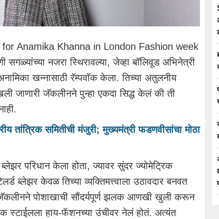
 for Anamika Khanna in London Fashion week
णी सगळ्यांच्या नजरा स्थिरावल्या, जेव्हा बॉलिवूड अभिनेत्री
 अनामिका खन्नासाठी रॅम्पवॉक केला. तिच्या अतुलनीय
ी जाणारी जॅकलीनने पुन्हा एकदा सिद्ध केलं की ती
नाही.
तरीय तांत्रिक समितीची मंजुरी; मुख्यमंत्री फडणवीसांचा मोठा
ब्लेझर परिधान केला होता, ज्यावर सुंदर ज्योमेट्रिक
 टेलर्ड ब्लेझर केवळ तिच्या व्यक्तिमत्त्वाला उठावदार बनवत
मुळे जॅकलीनने पोशाखाची सौंदर्यपूर्ण झलक आणखी खुली करून
क स्टाईलला हाय-फॅशनच्या उंचीवर नेलं होतं. अत्यंत