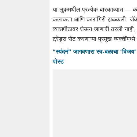
या लुकमधील प्रत्येक बारकाव्यात — कट
कल्पकता आणि कारागिरी झळकली. जॅकल
व्यासपीठावर घेऊन जाणारी ठरली नाही, त
ट्रेंड्स सेट करणाऱ्या प्रमुख व्यक्तींमध्य
“स्पंदनं” जागवणारा स्व-बळाचा ‘विजय’ वी
पोस्ट