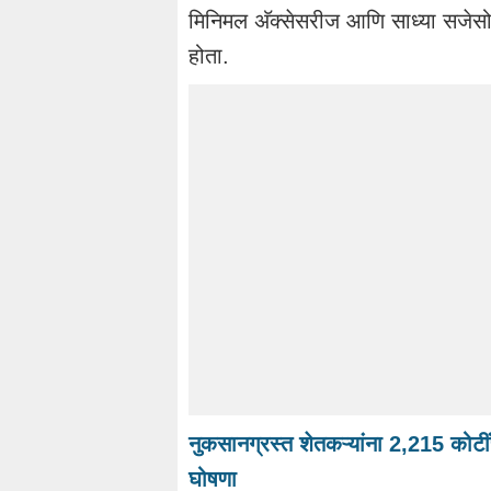
मिनिमल अ‍ॅक्सेसरीज आणि साध्या सजेसो
होता.
नुकसानग्रस्त शेतकऱ्यांना 2,215 कोटींच
घोषणा