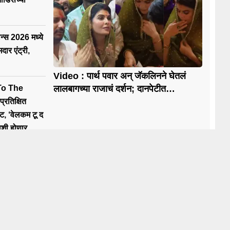
स 2026 मध्ये
ार एंट्री,
Video : पार्थ पवार अन् जॅकलिनने घेतलं
o The
लालबागच्या राजाचं दर्शन; दानपेटीत
टाकण्यासाठी पैसेही दिले
्रतिक्षित
ट, ‘वेलकम टू द
वशी होणार
ews
News