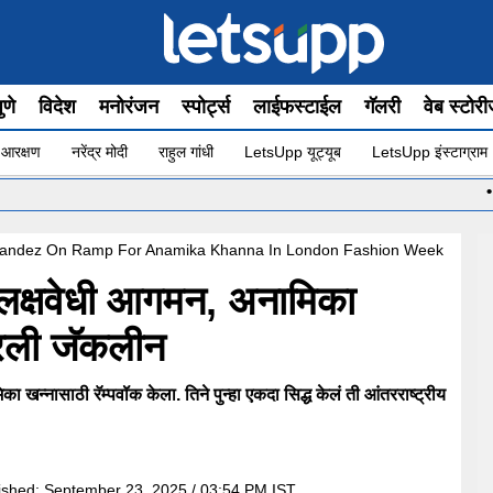
ुणे
विदेश
मनोरंजन
स्पोर्ट्स
लाईफस्टाईल
गॅलरी
वेब स्टोर
 आरक्षण
नरेंद्र मोदी
राहुल गांधी
LetsUpp यूट्यूब
LetsUpp इंस्टाग्राम
•
मुख्यमंत्
nandez On Ramp For Anamika Khanna In London Fashion Week
 लक्षवेधी आगमन, अनामिका
तरली जॅकलीन
ासाठी रॅम्पवॉक केला. तिने पुन्हा एकदा सिद्ध केलं ती आंतरराष्ट्रीय
ished:
September 23, 2025 / 03:54 PM IST