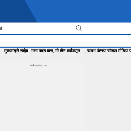
ीज
री साहेब.. मला मदत करा, मी तीन वर्षांपासून…, ऋषभ पंतच्या सोशल मीडिया पोस्टने खळ