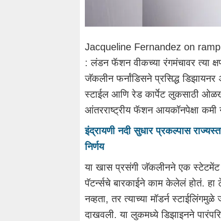
Jacqueline Fernandez on ramp
: लंडन फॅशन वीकच्या रंगमंचावर त्या क्ष
जॅकलीन फर्नांडिसने प्रसिद्ध डिझायनर
स्टाईल आणि रेड कार्पेट लुकसाठी ओळखल
आंतरराष्ट्रीय फॅशन आयकॉनपेक्षा कमी 
इंद्रायणी नदी सुधार प्रकल्पास राज्यस्
निर्णय
या खास प्रसंगी जॅकलीनने एक स्टेटमेंट 
पॅटर्न्सचे बारकाईने काम केलेलं होतं. हा
नव्हता, तर त्याच्या मॉडर्न स्टाईलिंग
दाखवली. या लुकमध्ये डिझाइनने पारंपरि