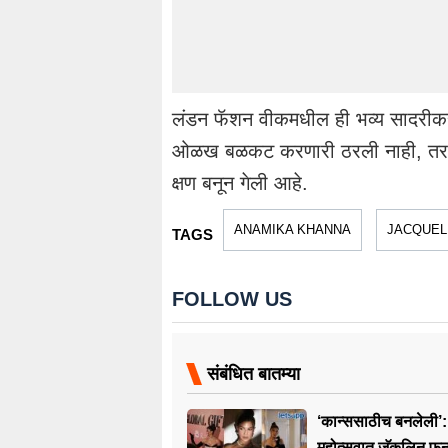
लंडन फॅशन वीकमधील ही भव्य सादरीक
ओळख बळकट करणारी ठरली नाही, तर या
क्षण बनून गेली आहे.
ANAMIKA KHANNA
JACQUEL
TAGS
FOLLOW US
संबंधित बातम्या
‘कान्ससाठीच बनलेली’:
महोत्सवात जॅकलिन फर्न