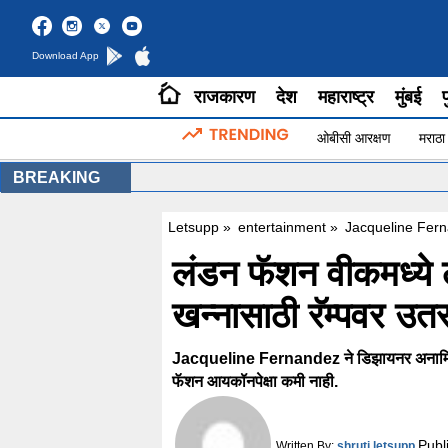
Download App
राजकारण
देश
महाराष्ट्र
मुंबई
प
ओबीसी आरक्षण
मराठा
BREAKING
Letsupp
»
entertainment
»
Jacqueline Fer
लंडन फॅशन वीकमध्ये
खन्नासाठी रॅम्पवर उ
Jacqueline Fernandez ने डिझायनर अनामिका खन्न
फॅशन आयकॉनपेक्षा कमी नाही.
Publ
Written By:
shruti letsupp