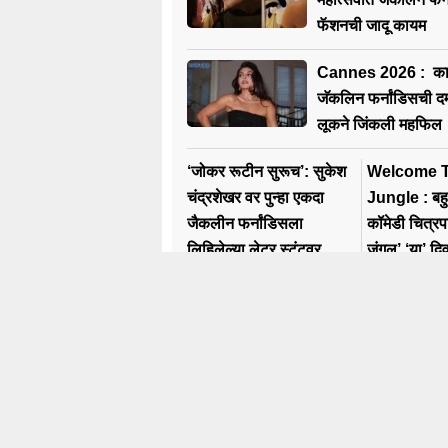
फॅशनची जादू कायम
Cannes 2026 : कान्
जॅकलिन फर्नांडिसची दमद
लूकने जिंकली महफिल
‘जोकर रूटीन सुरूच’: सुकेश
Welcome T
चंद्रशेखर वर पुन्हा एकदा
Jungle : बहुप
जैकलीन फर्नांडिसला
कॉमेडी चित्रप
लिहिलेल्या लेटर स्टंटवर
जंगल’ ‘या’ दि
टीका
प्रदर्शित
Trending
N