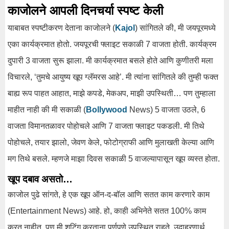
काजोलने आपली दिनचर्या स्पष्ट केली
याबाबत स्पष्टीकरण देताना काजोलने (
Kajol
) सांगितले की, मी जयपूरमध्ये
एका कार्यक्रमात होतो. जयपूरची फ्लाइट सकाळी 7 वाजता होती. कार्यक्रम
दुपारी 3 वाजता सुरू झाला. मी कार्यक्रमात बसले होते आणि कुणीतरी मला
विचारले, ‘तुमचे आयुष्य खूप ग्लॅमरस आहे’. मी त्यांना सांगितले की तुम्ही फक्त
बाह्य रूप पाहत आहात, माझे कपडे, मेकअप, माझी उपस्थिती… पण तुम्हाला
माहीत नाही की मी सकाळी (
Bollywood
News) 5 वाजता उठले, 6
वाजता विमानतळावर पोहोचले आणि 7 वाजता फ्लाइट पकडली. मी तिथे
पोहोचले, तयार झालो, जेवण केले, फोटोग्राफी आणि मुलाखती केल्या आणि
मग तिथे बसले. म्हणजे माझा दिवस सकाळी 5 वाजल्यापासून खूप व्यस्त होता.
खूप दबाव असतो…
काजोल पुढे सांगते, हे एक खूप ऑन-द-बॉल आणि सतत काम करणारे काम
(Entertainment News) आहे. हो, काही अभिनेते सतत 100% काम
करत नाहीत, पण मी शूटिंग करताना पूर्णपणे उपस्थित राहते. उदाहरणार्थ,