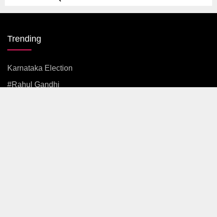
Trending
Karnataka Election
#rahul Gandhi
#BJP
#एकनाथ शिंदे
अजित पवार
#आदित्य ठाकरे
News
Politics