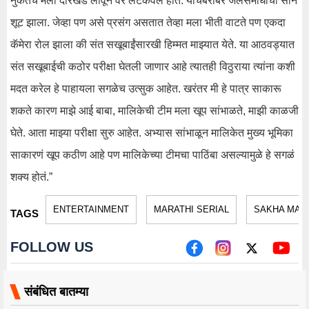
नुकतंच मला दोरखंड लावून वर लटकवलं होतं. याचबरोबर जलसमाधीचा सीन
शूट झाला. जेव्हा पण असे प्रसंग असतात तेव्हा मला भीती वाटते पण एकदा
कॅमेरा रोल झाला की संत सखूबाईंसारखी हिम्मत माझ्यात येते. या आठवड्यात
संत सखूबाईची कठोर परीक्षा घेतली जाणार आहे त्यातही विठुराया त्यांना कशी
मदत करेल हे पाहायला सगळेच उत्सुक आहेत. खरंतर मी हे पात्र साकारू
शकते कारण माझे आई बाबा, मालिकेची टीम मला खूप सांभाळते, माझी काळजी
घेते. आता माझ्या परीक्षा सुरु आहेत. अभ्यास सांभाळून मालिकेत मुख्य भूमिका
साकारणं खूप कठीण आहे पण मालिकेच्या टीमचा पाठिंबा असल्यामुळे हे सगळं
शक्य होतं.”
ENTERTAINMENT
MARATHI SERIAL
SAKHA MAZ
TAGS
FOLLOW US
संबंधित बातम्या