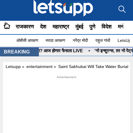
राजकारण
देश
महाराष्ट्र
मुंबई
पुणे
विदेश
मनोरंज
ओबीसी आरक्षण
मराठा आरक्षण
नरेंद्र मोदी
राहुल गांधी
LetsUpp 
धनुष्यबाण कोणाचा? आज होणार फैसला LIVE
•
‘नो इन्शुरन्स, तर नो पेट्रो
BREAKING
Letsupp
»
entertainment
»
Saint Sakhubai Will Take Water Burial