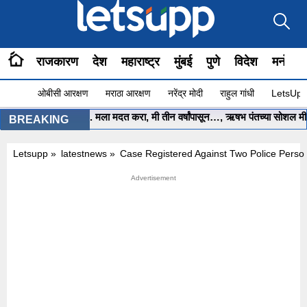
राजकारण
देश
महाराष्ट्र
मुंबई
पुणे
विदेश
मनोरंज
ओबीसी आरक्षण
मराठा आरक्षण
नरेंद्र मोदी
राहुल गांधी
LetsUpp 
•
मुख्यमंत्री साहेब.. मला मदत करा, मी तीन वर्षांपासून…, ऋषभ पंतच्या सोशल मीडि
BREAKING
Letsupp
»
latestnews
»
Case Registered Against Two Police Perso