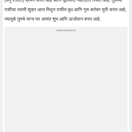
(धनु राशीत) भ्रमण करत आहे आणि पूर्वाषादा नक्षत्रात स्थित आहे. तुमच्या
राशीचा स्वामी शुक्र आज मिथुन राशीत बुध आणि गुरू बरोबर युती करत आहे,
ज्यामुळे तुमचे भाग्य घर अत्यंत शुभ आणि ऊर्जावान बनत आहे.