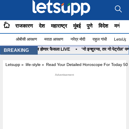
राजकारण
देश
महाराष्ट्र
मुंबई
पुणे
विदेश
मनोरंज
ओबीसी आरक्षण
मराठा आरक्षण
नरेंद्र मोदी
राहुल गांधी
LetsUpp 
बाण कोणाचा? आज होणार फैसला LIVE
•
‘नो इन्शुरन्स, तर नो पेट्रोल’ पण, गा
BREAKING
Letsupp
»
life-style
»
Read Your Detailed Horoscope For Today 50