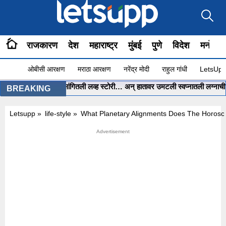
राजकारण
देश
महाराष्ट्र
मुंबई
पुणे
विदेश
मनोरंज
ओबीसी आरक्षण
मराठा आरक्षण
नरेंद्र मोदी
राहुल गांधी
LetsUpp 
ं ChatGPT ला सांगितली लव्ह स्टोरी… अन् हातावर उमटली स्वप्नातली लग्नाची मेहेंदी…
BREAKING
Letsupp
»
life-style
»
What Planetary Alignments Does The Horosco