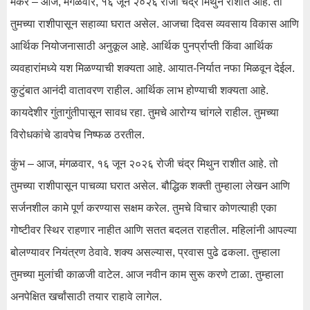
मकर – आज, मंगळवार, १६ जून २०२६ रोजी चंद्र मिथुन राशीत आहे. तो
तुमच्या राशीपासून सहाव्या घरात असेल. आजचा दिवस व्यवसाय विकास आणि
आर्थिक नियोजनासाठी अनुकूल आहे. आर्थिक पुनर्प्राप्ती किंवा आर्थिक
व्यवहारांमध्ये यश मिळण्याची शक्यता आहे. आयात-निर्यात नफा मिळवून देईल.
कुटुंबात आनंदी वातावरण राहील. आर्थिक लाभ होण्याची शक्यता आहे.
कायदेशीर गुंतागुंतीपासून सावध रहा. तुमचे आरोग्य चांगले राहील. तुमच्या
विरोधकांचे डावपेच निष्फळ ठरतील.
कुंभ – आज, मंगळवार, १६ जून २०२६ रोजी चंद्र मिथुन राशीत आहे. तो
तुमच्या राशीपासून पाचव्या घरात असेल. बौद्धिक शक्ती तुम्हाला लेखन आणि
सर्जनशील कामे पूर्ण करण्यास सक्षम करेल. तुमचे विचार कोणत्याही एका
गोष्टीवर स्थिर राहणार नाहीत आणि सतत बदलत राहतील. महिलांनी आपल्या
बोलण्यावर नियंत्रण ठेवावे. शक्य असल्यास, प्रवास पुढे ढकला. तुम्हाला
तुमच्या मुलांची काळजी वाटेल. आज नवीन काम सुरू करणे टाळा. तुम्हाला
अनपेक्षित खर्चांसाठी तयार राहावे लागेल.