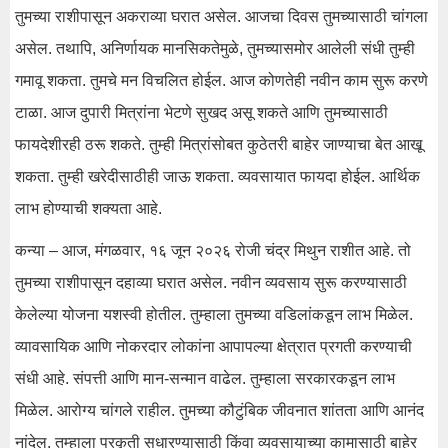
तुमच्या राशीपासून अकराव्या घरात असेल. आजचा दिवस तुमच्यासाठी चांगला
असेल. तथापि, अनिर्णायक मानसिकतेमुळे, तुमच्यासमोर आलेली संधी तुम्ही
गमावू शकता. तुमचे मन विचलित होईल. आज कोणतेही नवीन काम सुरू करणे
टाळा. आज दुपारी मित्रांना भेटणे सुखद असू शकते आणि तुमच्यासाठी
फायदेशीरही ठरू शकते. तुम्ही मित्रांसोबत कुठेतरी बाहेर जाण्याचा बेत आखू
शकता. तुम्ही खरेदीसाठीही जाऊ शकता. व्यवसायात फायदा होईल. आर्थिक
लाभ होण्याची शक्यता आहे.
कन्या – आज, मंगळवार, १६ जून २०२६ रोजी चंद्र मिथुन राशीत आहे. तो
तुमच्या राशीपासून दहाव्या घरात असेल. नवीन व्यवसाय सुरू करण्यासाठी
केलेल्या योजना यशस्वी होतील. तुम्हाला तुमच्या वडिलांकडून लाभ मिळेल.
व्यावसायिक आणि नोकरदार लोकांना आपापल्या क्षेत्रात प्रगती करण्याची
संधी आहे. संपत्ती आणि मान-सन्मान वाढेल. तुम्हाला सरकारकडून लाभ
मिळेल. आरोग्य चांगले राहील. तुमच्या कौटुंबिक जीवनात शांतता आणि आनंद
नांदेल. तुम्हाला प्रकृती सुधारण्यासाठी किंवा व्यवसायाच्या कामासाठी बाहेर