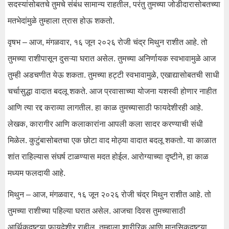
सदस्यांसोबतचे तुमचे संबंध सामान्य राहतील, परंतु तुमच्या जोडीदारासोबतच्या
मतभेदांमुळे तुम्हाला त्रास होऊ शकतो.
वृषभ – आज, मंगळवार, १६ जून २०२६ रोजी चंद्र मिथुन राशीत आहे. तो
तुमच्या राशीपासून दुसऱ्या घरात असेल. तुमच्या अनिर्णायक स्वभावामुळे आज
तुम्ही अडचणीत येऊ शकता. तुमच्या हट्टी स्वभावामुळे, एखाद्यासोबतची साधी
चर्चासुद्धा वादात बदलू शकते. आज प्रवासाच्या योजना यशस्वी होणार नाहीत
आणि त्या रद्द कराव्या लागतील. हा काळ तुमच्यासाठी फायदेशीरही आहे.
लेखक, कारागीर आणि कलाकारांना आपली कला सादर करण्याची संधी
मिळेल. कुटुंबासोबतचा एक छोटा वाद मोठ्या वादात बदलू शकतो. या काळात
शांत राहिल्यास संघर्ष टाळण्यास मदत होईल. आरोग्याच्या दृष्टीने, हा काळ
मध्यम फलदायी आहे.
मिथुन – आज, मंगळवार, १६ जून २०२६ रोजी चंद्र मिथुन राशीत आहे. तो
तुमच्या राशीच्या पहिल्या घरात असेल. आजचा दिवस तुमच्यासाठी
आर्थिकदृष्ट्या फायदेशीर राहील. तुम्हाला शारीरिक आणि मानसिकदृष्ट्या