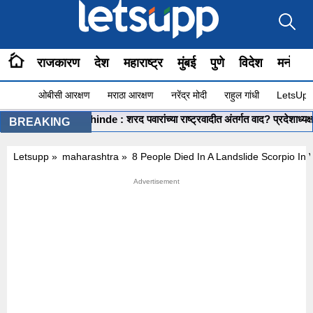
राजकारण
देश
महाराष्ट्र
मुंबई
पुणे
विदेश
मनोरंज
ओबीसी आरक्षण
मराठा आरक्षण
नरेंद्र मोदी
राहुल गांधी
LetsUpp 
Shashikant Shinde : शरद पवारांच्या राष्ट्रवादीत अंतर्गत वाद? प्रदेशाध्यक्ष शशिक
BREAKING
Letsupp
»
maharashtra
»
8 People Died In A Landslide Scorpio In V