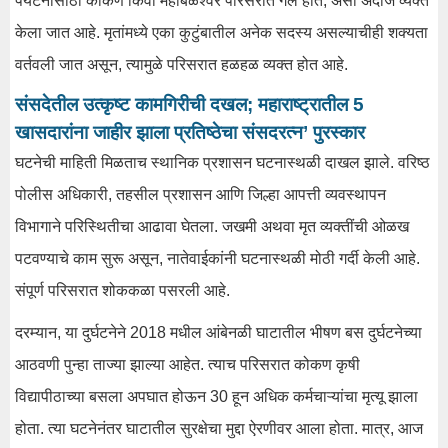
पर्यटनासाठी कोकण किंवा महाबळेश्वर परिसरात गेले होते, असा अंदाज व्यक्त
केला जात आहे. मृतांमध्ये एका कुटुंबातील अनेक सदस्य असल्याचीही शक्यता
वर्तवली जात असून, त्यामुळे परिसरात हळहळ व्यक्त होत आहे.
संसदेतील उत्कृष्ट कामगिरीची दखल; महाराष्ट्रातील 5
खासदारांना जाहीर झाला प्रतिष्ठेचा संसदरत्न’ पुरस्कार
घटनेची माहिती मिळताच स्थानिक प्रशासन घटनास्थळी दाखल झाले. वरिष्ठ
पोलीस अधिकारी, तहसील प्रशासन आणि जिल्हा आपत्ती व्यवस्थापन
विभागाने परिस्थितीचा आढावा घेतला. जखमी अथवा मृत व्यक्तींची ओळख
पटवण्याचे काम सुरू असून, नातेवाईकांनी घटनास्थळी मोठी गर्दी केली आहे.
संपूर्ण परिसरात शोककळा पसरली आहे.
दरम्यान, या दुर्घटनेने 2018 मधील आंबेनळी घाटातील भीषण बस दुर्घटनेच्या
आठवणी पुन्हा ताज्या झाल्या आहेत. त्याच परिसरात कोकण कृषी
विद्यापीठाच्या बसला अपघात होऊन 30 हून अधिक कर्मचाऱ्यांचा मृत्यू झाला
होता. त्या घटनेनंतर घाटातील सुरक्षेचा मुद्दा ऐरणीवर आला होता. मात्र, आज