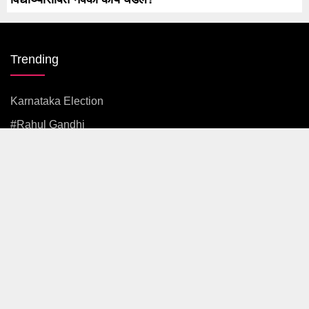
Trending
Karnataka Election
#rahul Gandhi
#BJP
#एकनाथ शिंदे
अजित पवार
#आदित्य ठाकरे
News
Politics