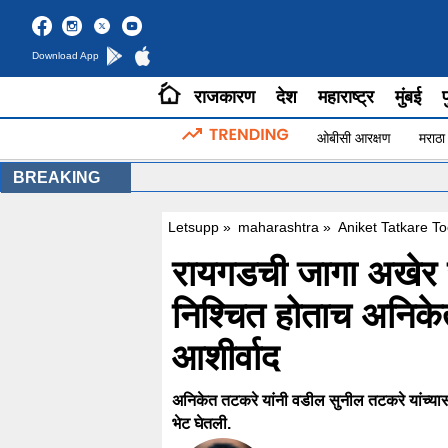
Download App
राजकारण
देश
महाराष्ट्र
मुंबई
प
ओबीसी आरक्षण
मराठा
BREAKING
Letsupp
»
maharashtra
»
Aniket Tatkare T
रायगडची जागा अखेर रा
निश्चित होताच अनिकेत
आशीर्वाद
अनिकेत तटकरे यांनी वडील सुनील तटकरे यांच्यासह
भेट घेतली.