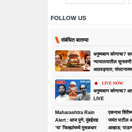
FOLLOW US
संबंधित बातम्या
धनुष्यबाण कोणाचा? सर्व
न्यायालयातील सुनावणी
आठवड्यात; संघटनात्म
ठाकरे गटाचा दावा
LIVE NOW
धनुष्यबाण कोणाचा? आ
LIVE
Maharashtra Rain
एकनाथ शिंदेंच
Alert : आज पुणे, मुंबईसह
जयंत पाटील आ
‘या’ जिल्ह्यांमध्ये मुसळधार
आव्हाड; पाऊण 