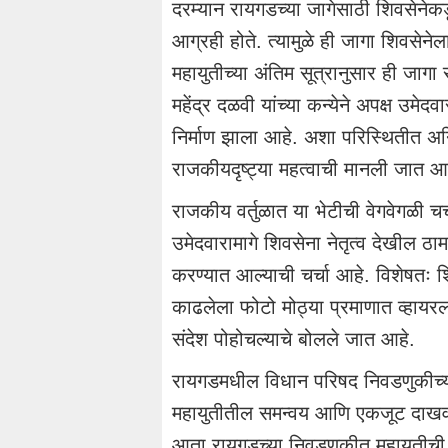
दरम्यान रायगडच्या जागेसाठी शिवसेनेकड
आग्रही होते. त्यामुळे ही जागा शिवसेनेल
महायुतीच्या अंतिम सूत्रानुसार ही जागा र
महेंद्र दळवी यांच्या कन्येने अपक्ष उमे
निर्माण झाला आहे. अशा परिस्थितीत अन
राजकीयदृष्ट्या महत्वाची मानली जात आ
राजकीय वर्तुळात या भेटीची वेगवेगळी चर्
उमेदवारामागे शिवसेना नेतृत्व देखील ठ
करण्यात आल्याची चर्चा आहे. विशेषतः शि
काढलेला फोटो मोठ्या प्रमाणात व्हायरल
संदेश पोहोचल्याचे बोलले जात आहे.
रायगडमधील विधान परिषद निवडणुकीच्या 
महायुतीतील समन्वय आणि एकजूट दाखवणा
आता रायगडच्या निवडणुकीत महायुतीची ए