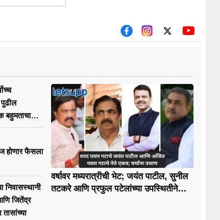
ोच्च
 पुढील
क बहुमताचा
ज होणार फैसला
वर्षावर मध्यरात्रीची भेट; जयंत पाटील, सुनील
्या निवासस्थानी
तटकरे आणि प्रफुल पटेलांच्या उपस्थितीने
राजकीय चर्चांना उधाण
णि जितेंद्र
तासांच्या