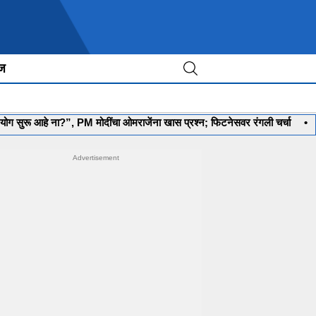
ीज
हे ना?”, PM मोदींचा ओमराजेंना खास प्रश्न; फिटनेसवर रंगली चर्चा
•
‘मला रणनीत