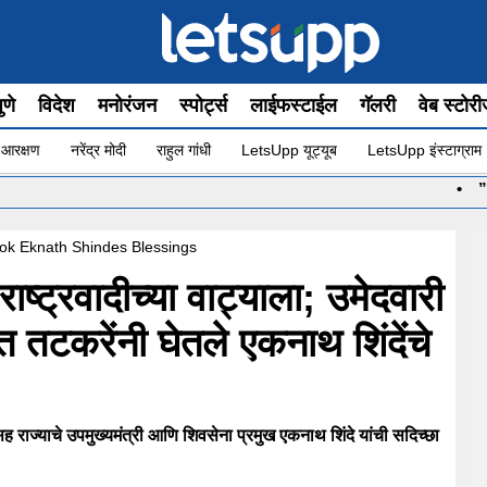
ुणे
विदेश
मनोरंजन
स्पोर्ट्स
लाईफस्टाईल
गॅलरी
वेब स्टोर
 आरक्षण
नरेंद्र मोदी
राहुल गांधी
LetsUpp यूट्यूब
LetsUpp इंस्टाग्राम
•
”योग सुरू आ
ook Eknath Shindes Blessings
ष्ट्रवादीच्या वाट्याला; उमेदवारी
 तटकरेंनी घेतले एकनाथ शिंदेंचे
 राज्याचे उपमुख्यमंत्री आणि शिवसेना प्रमुख एकनाथ शिंदे यांची सदिच्छा