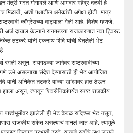
ून मंत्री भरत गोगावले आणि आमदार महेंद्र दळवी हे
ाच मिळावी, अशी पक्षातील अनेकांची अपेक्षा होती. मात्र
ाष्ट्रवादी काँग्रेसच्या वाट्याला गेली आहे. विशेष म्हणजे,
दवारी अर्ज दाखल केल्याने रायगडच्या राजकारणात नवा ट्विस्ट
िकेत तटकरे यांनी एकनाथ शिंदे यांची घेतलेली भेट
हे.
चा रंगली असून, रायगडच्या जागेवर राष्ट्रवादीच्या
ामपणे उभे असल्याचा संदेश देण्यासाठी ही भेट आयोजित
ंदे यांनी अनिकेत तटकरे यांच्या खांद्यावर हात ठेऊन
 झाला असून, त्यातून शिवसैनिकांपर्यंत स्पष्ट राजकीय
पार्श्वभूमीवर झालेली ही भेट केवळ सदिच्छा भेट नसून,
रा राजकीय संकेत असल्याचं मानलं जात आहे. त्यामुळे
कजूट कितपत प्रभावी ठरते, याकडे सर्वांचे लक्ष लागले