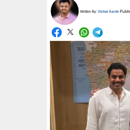
Publi
Written By:
Vishal Aarde