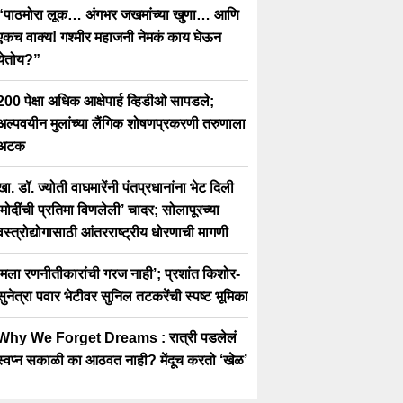
“पाठमोरा लूक… अंगभर जखमांच्या खुणा… आणि
एकच वाक्य! गश्मीर महाजनी नेमकं काय घेऊन
येतोय?”
200 पेक्षा अधिक आक्षेपार्ह व्हिडीओ सापडले;
अल्पवयीन मुलांच्या लैंगिक शोषणप्रकरणी तरुणाला
अटक
खा. डॉ. ज्योती वाघमारेंनी पंतप्रधानांना भेट दिली
‘मोदींची प्रतिमा विणलेली’ चादर; सोलापूरच्या
वस्त्रोद्योगासाठी आंतरराष्ट्रीय धोरणाची मागणी
‘मला रणनीतीकारांची गरज नाही’; प्रशांत किशोर-
सुनेत्रा पवार भेटीवर सुनिल तटकरेंची स्पष्ट भूमिका
Why We Forget Dreams : रात्री पडलेलं
स्वप्न सकाळी का आठवत नाही? मेंदूच करतो ‘खेळ’