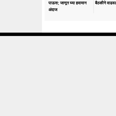
पाऊस; जाणून घ्या हवामान
बैठकीने वाढवल
अंदाज
Trending
N
Karnataka Election
Pol
#rahul Gandhi
Ma
#BJP
Mu
#एकनाथ शिंदे
Pu
अजित पवार
Co
#आदित्य ठाकरे
Int
Copyright © letsupp 2026 . All rights reserved.