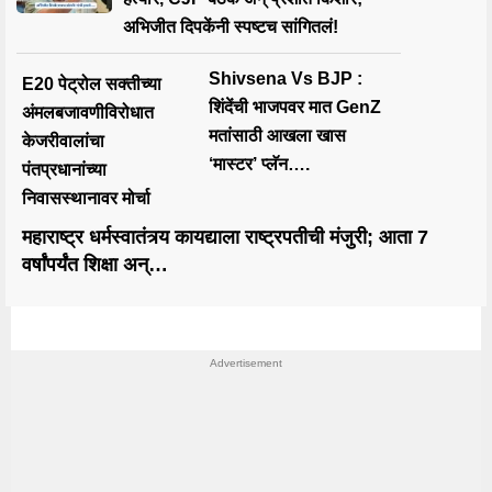
अभिजीत दिपकेंनी स्पष्टच सांगितलं!
Shivsena Vs BJP :
E20 पेट्रोल सक्तीच्या
शिंदेंची भाजपवर मात GenZ
अंमलबजावणीविरोधात
मतांसाठी आखला खास
केजरीवालांचा
‘मास्टर’ प्लॅन….
पंतप्रधानांच्या
निवासस्थानावर मोर्चा
महाराष्ट्र धर्मस्वातंत्र्य कायद्याला राष्ट्रपतीची मंजुरी; आता 7
वर्षांपर्यंत शिक्षा अन्…