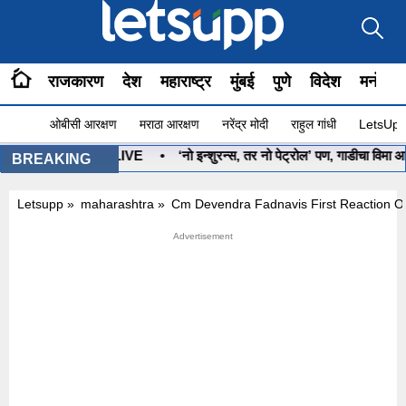
राजकारण
देश
महाराष्ट्र
मुंबई
पुणे
विदेश
मनोरंज
ओबीसी आरक्षण
मराठा आरक्षण
नरेंद्र मोदी
राहुल गांधी
LetsUpp 
आज होणार फैसला LIVE
•
‘नो इन्शुरन्स, तर नो पेट्रोल’ पण, गाडीचा विमा आहे 
BREAKING
Letsupp
»
maharashtra
»
Cm Devendra Fadnavis First Reaction On 