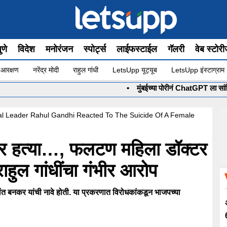
ुणे
विदेश
मनोरंजन
स्पोर्ट्स
लाईफस्टाईल
गॅलरी
वेब स्टोर
 आरक्षण
नरेंद्र मोदी
राहुल गांधी
LetsUpp यूट्यूब
LetsUpp इंस्टाग्राम
•
मुंबईच्या पोरीनं ChatGPT ला सांगितली ल
l Leader Rahul Gandhi Reacted To The Suicide Of A Female
 तर हत्या…, फलटण महिला डॉक्टर
ाहुल गांधींचा गंभीर आरोप
ांत बनकर यांची नावे होती. या प्रकरणात विरोधकांकडून भाजपच्या