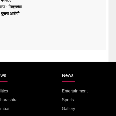
डॉक्टर
रण : मित्राच्या
न दुसरा आरोपी
ews
News
itics
Entertainment
harashtra
Sports
mbai
Gallery