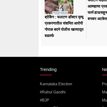
फलटण महिला 
आत्महत्या प्रक
फार्म हाऊसहू
ब्रेकिंग : फलटण डॉक्टर मृत्यू
बनकर अटकेत
प्रकरणातील संशयित आरोपी
गोपाळ बदने पोलीस खात्यातून
बडतर्फ
Trending
N
Karnataka Election
Pol
#rahul Gandhi
Ma
#BJP
Mu