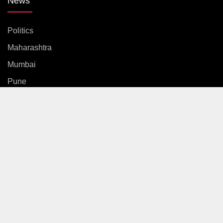
News
Politics
Maharashtra
Mumbai
Pune
Country
International
News
Entertainment
Sports
Gallery