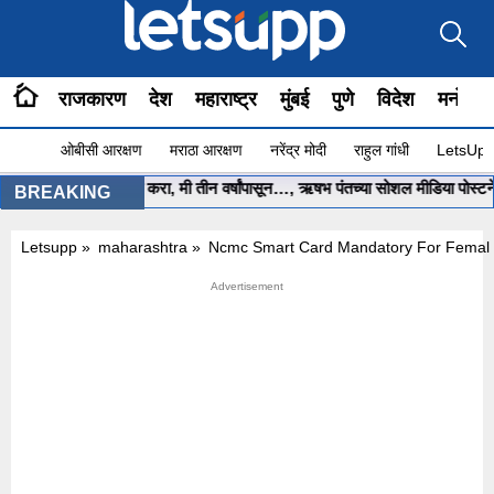
राजकारण
देश
महाराष्ट्र
मुंबई
पुणे
विदेश
मनोरंज
ओबीसी आरक्षण
मराठा आरक्षण
नरेंद्र मोदी
राहुल गांधी
LetsUpp 
त्री साहेब.. मला मदत करा, मी तीन वर्षांपासून…, ऋषभ पंतच्या सोशल मीडिया पोस्टने 
BREAKING
Letsupp
»
maharashtra
»
Ncmc Smart Card Mandatory For Female S