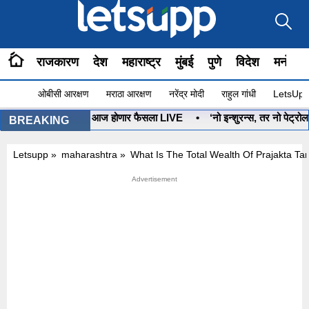
राजकारण
देश
महाराष्ट्र
मुंबई
पुणे
विदेश
मनोरंज
ओबीसी आरक्षण
मराठा आरक्षण
नरेंद्र मोदी
राहुल गांधी
LetsUpp 
नुष्यबाण कोणाचा? आज होणार फैसला LIVE
•
‘नो इन्शुरन्स, तर नो पेट्रोल’ प
BREAKING
Letsupp
»
maharashtra
»
What Is The Total Wealth Of Prajakta Ta