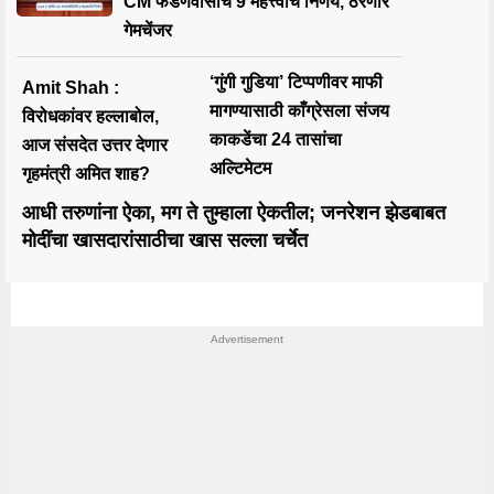
CM फडणवीसांचे 9 महत्त्वाचे निर्णय, ठरणार
गेमचेंजर
‘गुंगी गुडिया’ टिप्पणीवर माफी
Amit Shah :
मागण्यासाठी काँग्रेसला संजय
विरोधकांवर हल्लाबोल,
काकडेंचा 24 तासांचा
आज संसदेत उत्तर देणार
अल्टिमेटम
गृहमंत्री अमित शाह?
आधी तरुणांना ऐका, मग ते तुम्हाला ऐकतील; जनरेशन झेडबाबत
मोदींचा खासदारांसाठीचा खास सल्ला चर्चेत