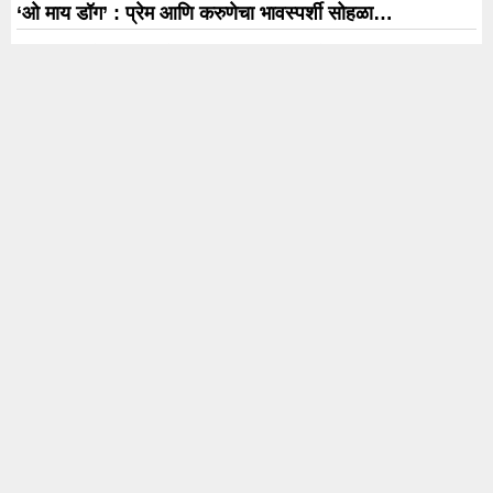
‘ओ माय डॉग’ : प्रेम आणि करुणेचा भावस्पर्शी सोहळा…
एकनाथ शिंदे यांना गटनेता पदावरून काढल्याचे कागदपत्र
Letsupp Marathi हाती , कुणा-कुणाच्या होत्या सह्या ?
“मी नार्कोटेस्ट करायला तयार”; जरांगेंच्या आरोपांवर बावनकुळेंचे
प्रत्युत्तर
नियमभंगाचा कळस! कारणे दाखवा नोटीस आणि सुनावणीनंतरही
खुलासा अपुरा; इंड्युकेअर फार्माचा परवाना रद्द
Trending
Karnataka Election
#rahul Gandhi
#BJP