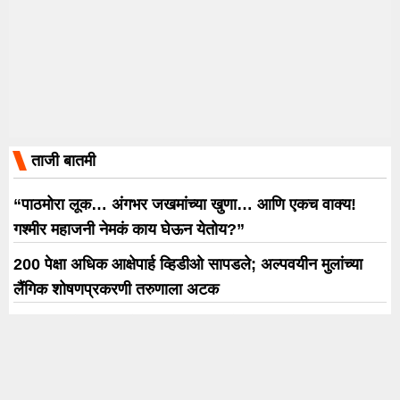
ताजी बातमी
“पाठमोरा लूक… अंगभर जखमांच्या खुणा… आणि एकच वाक्य!
गश्मीर महाजनी नेमकं काय घेऊन येतोय?”
200 पेक्षा अधिक आक्षेपार्ह व्हिडीओ सापडले; अल्पवयीन मुलांच्या
लैंगिक शोषणप्रकरणी तरुणाला अटक
खा. डॉ. ज्योती वाघमारेंनी पंतप्रधानांना भेट दिली ‘मोदींची प्रतिमा
विणलेली’ चादर; सोलापूरच्या वस्त्रोद्योगासाठी आंतरराष्ट्रीय
धोरणाची मागणी
‘मला रणनीतीकारांची गरज नाही’; प्रशांत किशोर- सुनेत्रा पवार