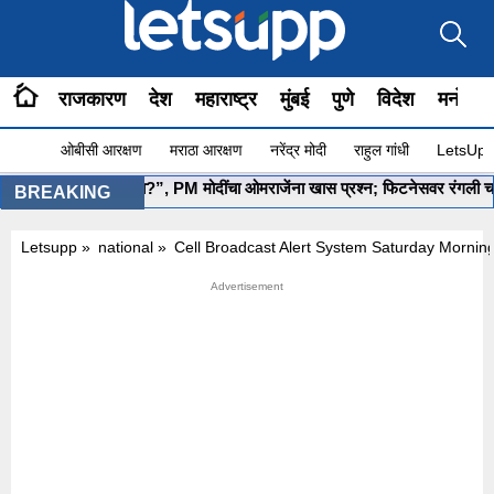
राजकारण
देश
महाराष्ट्र
मुंबई
पुणे
विदेश
मनोरंज
ओबीसी आरक्षण
मराठा आरक्षण
नरेंद्र मोदी
राहुल गांधी
LetsUpp 
”योग सुरू आहे ना?”, PM मोदींचा ओमराजेंना खास प्रश्न; फिटनेसवर रंगली चर्चा
BREAKING
Letsupp
»
national
»
Cell Broadcast Alert System Saturday Mornin