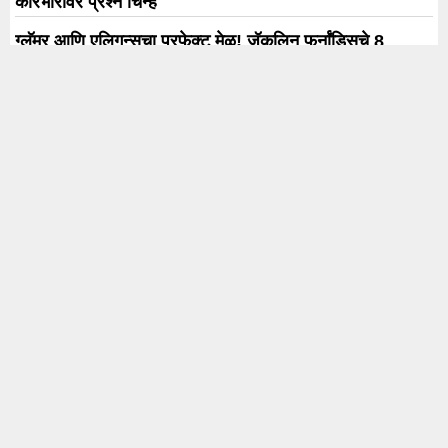
कारभारावर प्रश्न चिन्ह
ग्लॅमर आणि एलिगन्सचा परफेक्ट मेळ! जॅकलिन फर्नांडिसचे 8
आयकॉनिक फॅशन मोमेंट्स
Trending
Karnataka Election
#rahul Gandhi
#BJP
#एकनाथ शिंदे
अजित पवार
#आदित्य ठाकरे
News