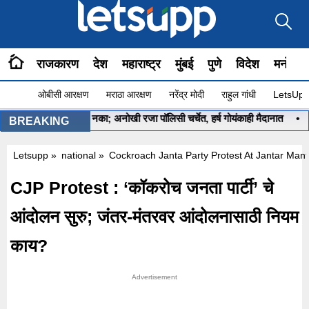
राजकारण
देश
महाराष्ट्र
मुंबई
पुणे
विदेश
मनोरंज
ओबीसी आरक्षण
मराठा आरक्षण
नरेंद्र मोदी
राहुल गांधी
LetsUpp 
 तर ऑफिसला येऊ नका; अनोखी रजा पॉलिसी चर्चेत, हर्ष गोयंकाही मैदानात
•
शिर्डी
BREAKING
Letsupp
»
national
»
Cockroach Janta Party Protest At Jantar Mant
CJP Protest : ‘कॉकरोच जनता पार्टी’ चे
आंदोलन सुरु; जंतर-मंतरवर आंदोलनासाठी नियम
काय?