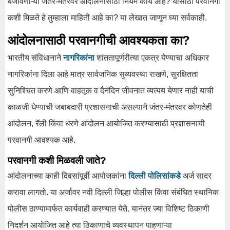
बजावणाऱ्या जंतर-मंतरवर आंदोलनासाठी नियम काय आहे? यासाठी परवानगी
कशी मिळते हे तुम्हाला माहिती आहे का? या लेखात जाणून घ्या सर्वकाही.
आंदोलनासाठी परवानगीची आवश्यकता का?
भारतीय संविधानाने
नागरिकांना
शांततापूर्णरीत्या एकत्र येण्याचा अधिकार
नागरिकांना दिला आहे मात्र सार्वजनिक सुव्यवस्था राखणे, सुरक्षितता
सुनिश्चित करणे आणि वाहतूक व दैनंदिन जीवनात व्यत्यय येणार नाही याची
काळजी घेण्याची जबाबदारी प्रशासनाची असल्याने जंतर-मंतरवर कोणतेही
आंदोलन, रॅली किंवा धरणे आंदोलन आयोजित करण्यासाठी प्रशासनाची
परवानगी आवश्यक आहे.
परवानगी कशी मिळवली जाते?
आंदोलनाच्या काही दिवसांपूर्वी आयोजकांना
दिल्ली पोलिसांकडे
अर्ज सादर
करावा लागतो. या अर्जावर नवी दिल्ली जिल्हा पोलीस किंवा संबंधित स्थानिक
पोलीस ठाण्यामार्फत कार्यवाही करण्यात येते. यानंतर ज्या विशिष्ट ठिकाणी
निदर्शन आयोजित आहे त्या ठिकाणाचे व्यवस्थापन पाहणाऱ्या