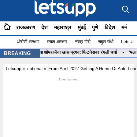
राजकारण
देश
महाराष्ट्र
मुंबई
पुणे
विदेश
मनोरंज
ओबीसी आरक्षण
मराठा आरक्षण
नरेंद्र मोदी
राहुल गांधी
LetsUpp 
 ना?”, PM मोदींचा ओमराजेंना खास प्रश्न; फिटनेसवर रंगली चर्चा
•
‘मला रणनीतीक
BREAKING
Letsupp
»
national
»
From April 2027 Getting A Home Or Auto Loan 