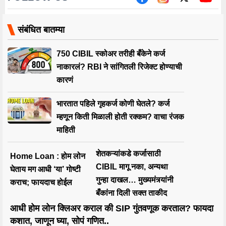
संबंधित बातम्या
750 CIBIL स्कोअर तरीही बँकेने कर्ज
नाकारलं? RBI ने सांगितली रिजेक्ट होण्याची
कारणं
भारतात पहिले गृहकर्ज कोणी घेतले? कर्ज
म्हणून किती मिळाली होती रक्कम? वाचा रंजक
माहिती
शेतकऱ्यांकडे कर्जासाठी
Home Loan : होम लोन
CIBIL मागू नका, अन्यथा
घेताय मग आधी ‘या’ गोष्टी
गुन्हा दाखल… मुख्यमंत्र्यांनी
कराच; फायदाच होईल
बँकांना दिली सक्त ताकीद
आधी होम लोन क्लिअर कराल की SIP गुंतवणूक करताल? फायदा
कशात, जाणून घ्या, सोपं गणित..