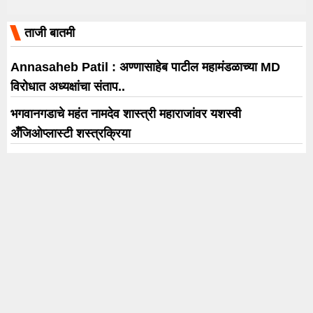
ताजी बातमी
Annasaheb Patil : अण्णासाहेब पाटील महामंडळाच्या MD
विरोधात अध्यक्षांचा संताप..
भगवानगडाचे महंत नामदेव शास्त्री महाराजांवर यशस्वी
अँजिओप्लास्टी शस्त्रक्रिया
Spider-Man: Brand New Day ची दुसऱ्या आठवड्यातही
बॉक्स ऑफिसवर दमदार पकड; 422 कोटी रुपयांची कमाई
बॉलिवूडची बिझनेस लीग ‘हे’ सात स्टार्स ज्यांनी स्टारडमचे यशस्वी
ब्रँड्समध्ये रूपांतर केले
प्रेयसीच्या होकारासाठी थेट मोबाईल टॉवरवर चढला; तीन तासांनी
उतरला ‘सांगलीचा धर्मेंद्र’