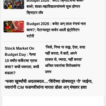
Budget 2026 : कंटेंट क्रिएटर्सची बल्ले-
बल्ले; शाळा-महाविद्यालयांमध्ये सुरू होणार
क्रिएटर लॅब
Budget 2026 : बजेट अन् लाल रंगाचं नात
काय?; पेटाऱ्यातून समोर आली इंट्रेस्टिंग
स्टोरी
‘जिसे, निभा ना सकू, ऐसा, वादा
Stock Market On
नहीं करता, मै बातें, अपने
Budget Day : गेल्या
ताकत से, ज्यादा, नहीं करता’
10 वर्षांत मार्केटचा ग्राफ
अजित पवारांचा विरोधकांना
कसा? कधी घसरला, कधी
उत्तर
वाढला?
‘फक्त खुर्च्यांची अदलाबदल…’शिंदेंच्या डोक्यातून ‘ते’ जाईना,
पवारांनी CM फडणवीसांना मारला डोळा अन् मंचावर हशा