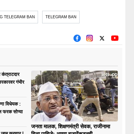
UG TELEGRAM BAN
TELEGRAM BAN
े कंत्राटदार
सरकारवर गंभीर
रणा विधेयक :
 फरक सोप्या
जनता मालक, शिक्षणमंत्री सेवक, राजीनामा
बई जाम करणार !