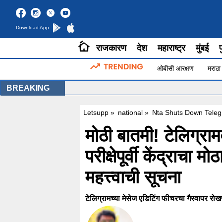
Download App
राजकारण
देश
महाराष्ट्र
मुंबई
प
ओबीसी आरक्षण
मराठा
BREAKING
Letsupp
»
national
»
Nta Shuts Down Teleg
मोठी बातमी! टेलिग्
परीक्षेपूर्वी केंद्राचा म
महत्त्वाची सूचना
टेलिग्रामच्या मेसेज एडिटिंग फीचरचा गैरवापर रोख