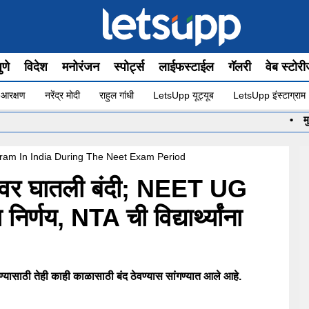
ुणे
विदेश
मनोरंजन
स्पोर्ट्स
लाईफस्टाईल
गॅलरी
वेब स्टोर
 आरक्षण
नरेंद्र मोदी
राहुल गांधी
LetsUpp यूट्यूब
LetsUpp इंस्टाग्राम
•
मुख्यमंत्री स
ram In India During The Neet Exam Period
रामवर घातली बंदी; NEET UG
ोठा निर्णय, NTA ची विद्यार्थ्यांना
ण्यासाठी तेही काही काळासाठी बंद ठेवण्यास सांगण्यात आले आहे.