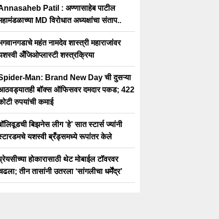
Annasaheb Patil : अण्णासाहेब पाटील
महामंडळाच्या MD विरोधात अध्यक्षांचा संताप..
भगवानगडाचे महंत नामदेव शास्त्री महाराजांवर
यशस्वी अँजिओप्लास्टी शस्त्रक्रिया
Spider-Man: Brand New Day ची दुसऱ्या
आठवड्यातही बॉक्स ऑफिसवर दमदार पकड; 422
कोटी रुपयांची कमाई
बॉलिवूडची बिझनेस लीग ‘हे’ सात स्टार्स ज्यांनी
स्टारडमचे यशस्वी ब्रँड्समध्ये रूपांतर केले
प्रेयसीच्या होकारासाठी थेट मोबाईल टॉवरवर
चढला; तीन तासांनी उतरला ‘सांगलीचा धर्मेंद्र’