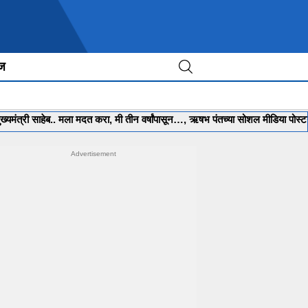
ीज
ाहेब.. मला मदत करा, मी तीन वर्षांपासून…, ऋषभ पंतच्या सोशल मीडिया पोस्टने खळबळ