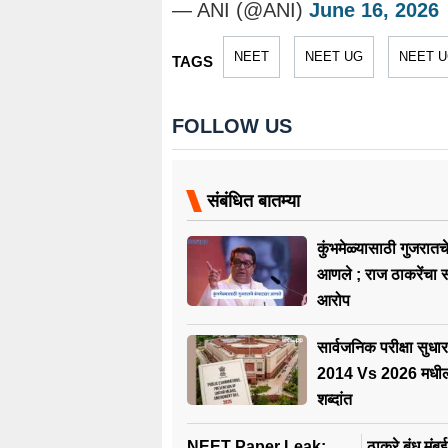
— ANI (@ANI)
June 16, 2026
NEET
NEET UG
NEET 
TAGS
FOLLOW US
संबंधित बातम्या
कुंभमेळ्यासाठी गुजरातच
आणले ; राज ठाकरेंचा 
आरोप
सार्वजनिक परीक्षा सुधा
2014 Vs 2026 मधील
शब्दांत
NEET Paper Leak:
ठाकरे बंधू मुं