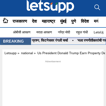
राजकारण
देश
महाराष्ट्र
मुंबई
पुणे
विदेश
मनोरंज
ओबीसी आरक्षण
मराठा आरक्षण
नरेंद्र मोदी
राहुल गांधी
LetsUpp 
ा ओमराजेंना खास प्रश्न; फिटनेसवर रंगली चर्चा
•
‘मला रणनीतीकारांची गरज नाही’
BREAKING
Letsupp
»
national
»
Us President Donald Trump Earn Property Dea