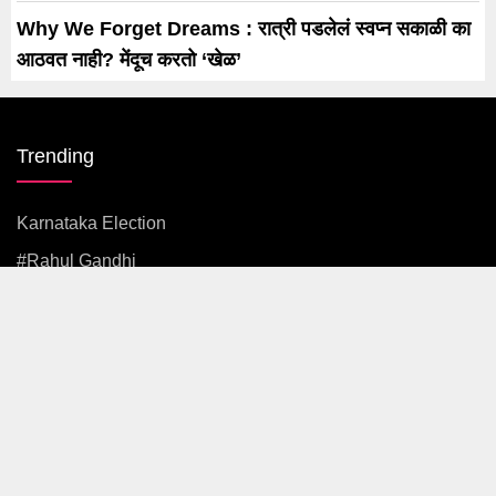
Why We Forget Dreams : रात्री पडलेलं स्वप्न सकाळी का
आठवत नाही? मेंदूच करतो ‘खेळ’
Trending
Karnataka Election
#rahul Gandhi
#BJP
#एकनाथ शिंदे
अजित पवार
#आदित्य ठाकरे
News