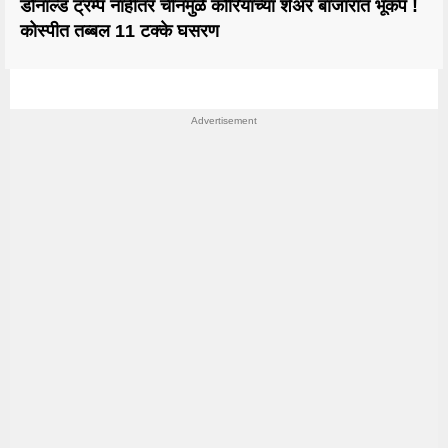
डोनाल्ड ट्रम्प नाहीतर चीनमुळे कोरियाच्या शेअर बाजारात भूकंप !
कोस्पीत तब्बल 11 टक्के घसरण