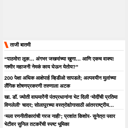
ताजी बातमी
“पाठमोरा लूक… अंगभर जखमांच्या खुणा… आणि एकच वाक्य!
गश्मीर महाजनी नेमकं काय घेऊन येतोय?”
200 पेक्षा अधिक आक्षेपार्ह व्हिडीओ सापडले; अल्पवयीन मुलांच्या
लैंगिक शोषणप्रकरणी तरुणाला अटक
खा. डॉ. ज्योती वाघमारेंनी पंतप्रधानांना भेट दिली ‘मोदींची प्रतिमा
विणलेली’ चादर; सोलापूरच्या वस्त्रोद्योगासाठी आंतरराष्ट्रीय
धोरणाची मागणी
‘मला रणनीतीकारांची गरज नाही’; प्रशांत किशोर- सुनेत्रा पवार
भेटीवर सुनिल तटकरेंची स्पष्ट भूमिका