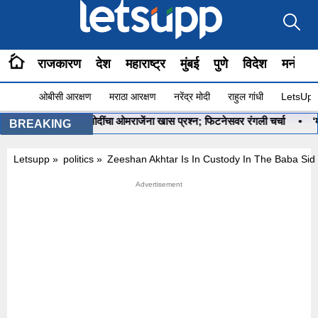
राजकारण
देश
महाराष्ट्र
मुंबई
पुणे
विदेश
मनोरंज
ओबीसी आरक्षण
मराठा आरक्षण
नरेंद्र मोदी
राहुल गांधी
LetsUpp 
रू आहे ना?”, PM मोदींचा ओमराजेंना खास प्रश्न; फिटनेसवर रंगली चर्चा
•
‘मला 
BREAKING
Letsupp
»
politics
»
Zeeshan Akhtar Is In Custody In The Baba Si