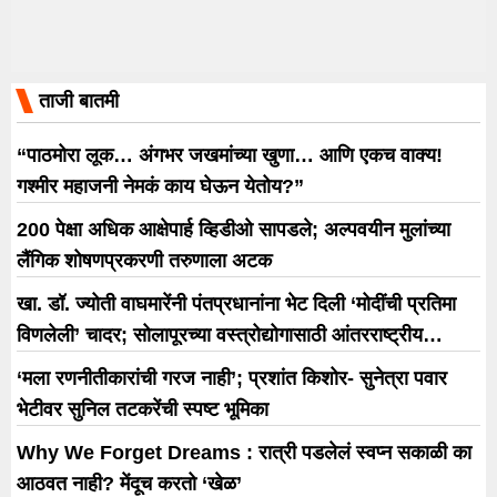
ताजी बातमी
“पाठमोरा लूक… अंगभर जखमांच्या खुणा… आणि एकच वाक्य!
गश्मीर महाजनी नेमकं काय घेऊन येतोय?”
200 पेक्षा अधिक आक्षेपार्ह व्हिडीओ सापडले; अल्पवयीन मुलांच्या
लैंगिक शोषणप्रकरणी तरुणाला अटक
खा. डॉ. ज्योती वाघमारेंनी पंतप्रधानांना भेट दिली ‘मोदींची प्रतिमा
विणलेली’ चादर; सोलापूरच्या वस्त्रोद्योगासाठी आंतरराष्ट्रीय
धोरणाची मागणी
‘मला रणनीतीकारांची गरज नाही’; प्रशांत किशोर- सुनेत्रा पवार
भेटीवर सुनिल तटकरेंची स्पष्ट भूमिका
Why We Forget Dreams : रात्री पडलेलं स्वप्न सकाळी का
आठवत नाही? मेंदूच करतो ‘खेळ’