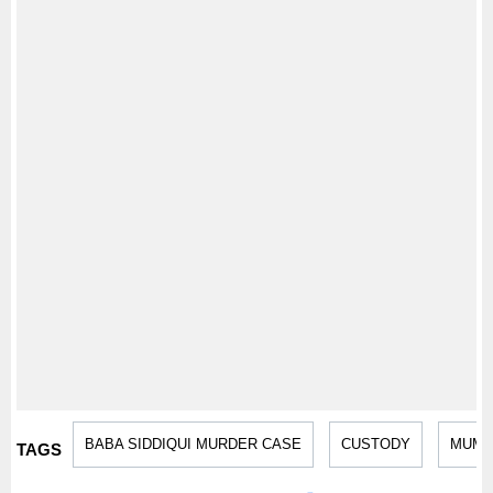
BABA SIDDIQUI MURDER CASE
CUSTODY
MUMB
TAGS