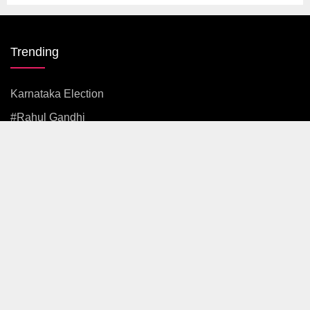
Trending
Karnataka Election
#rahul Gandhi
#BJP
#एकनाथ शिंदे
अजित पवार
#आदित्य ठाकरे
News
Politics