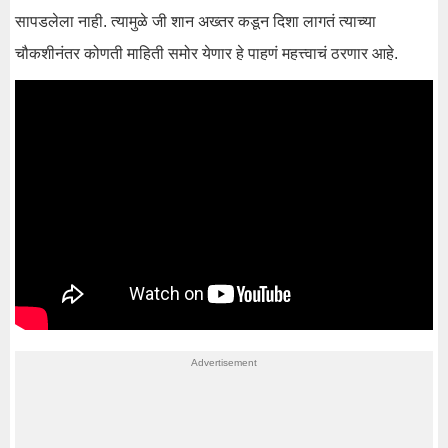
सापडलेला नाही. त्यामुळे जी शान अख्तर कडून दिशा लागतं त्याच्या
चौकशीनंतर कोणती माहिती समोर येणार हे पाहणं महत्त्वाचं ठरणार आहे.