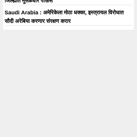
जिल्ह्यात मुसळधार पाऊस
Saudi Arabia : अमेरिकेला मोठा धक्का, इस्त्रायल विरोधात
सौदी अरेबिया करणार संरक्षण करार
7 August Horoscope : आज ‘या’ 4 राशींच्या संपत्तीत होणार
वाढ; जाणून घ्या सर्व
लहानग्यांच्या निरागस आवाजात पहिल्यांदाच ‘श्री स्वामी समर्थ तारक
मंत्र’; सावनी रवींद्रची आगळीवेगळी संकल्पना !
उद्यापासून अमेरिकेत तीन दिवस मराठी चित्रपटसृष्टीचा जागतिक
जल्लोष !
Trending
Karnataka Election