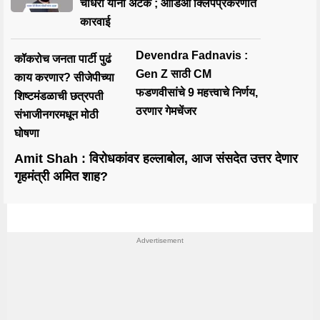
चौधरी यांना अटक ; ऑडिओ क्लिपप्रकरणात
कारवाई
Devendra Fadnavis :
कॉकरोच जनता पार्टी पुढं
Gen Z साठी CM
काय करणार? सीजेपीच्या
फडणवीसांचे 9 महत्त्वाचे निर्णय,
शिष्टमंडळाची छत्रपती
ठरणार गेमचेंजर
संभाजीनगरमधून मोठी
घोषणा
Amit Shah : विरोधकांवर हल्लाबोल, आज संसदेत उत्तर देणार
गृहमंत्री अमित शाह?