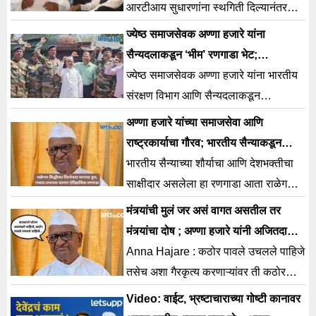
आरटीआय सुधारणांना स्थगिती दिल्यानंतर
अण्णा हजारेंनी उपोषण स्थगितीची घोषणेवर
ज्येष्ठ समाजसेवक अण्णा हजारे यांना
स्पष्टीकरण दिले.
सैन्यदलाकडून ‘भीम’ रणगाडा भेट;
राळेगणसिद्धीत दाखल होताच अण्णा भावुक
ज्येष्ठ समाजसेवक अण्णा हजारे यांना भारतीय
संरक्षण विभाग आणि सैन्यदलाकडून
टी-55अर्थात ‘भीम’ रणगाडा भेट देण्यात आला.
अण्णा हजारे यांच्या समाजसेवा आणि
राष्ट्रकार्याचा गौरव; भारतीय सैन्याकडून
राळेगण सिद्धीला ऐतिहासिक टी-55 रणगाडा
भारतीय सैन्याच्या शौर्याचा आणि देशभक्तीचा
भेट
साक्षीदार असलेला हा रणगाडा आता राळेगण
सिद्धी गावाची नवी ओळख बनणार आहे.
मंत्र्यांची मुलं जर असं वागत असतील तर
मंत्र्यांचा दोष ; अण्णा हजारे यांनी अजितदादांना
फटकारले
Anna Hajare : कठोर पावले उचलले पाहिजे
तसेच अशा गैरकृत्य करणाऱ्यांवर ती कठोर
शासन झाले पाहिजे, ज्येष्ठ समाजसेवक अण्णा
Video: वाईट, भ्रष्टाचाराच्या गोष्टी कानावर
हजारे यांनी म्हटलंय.