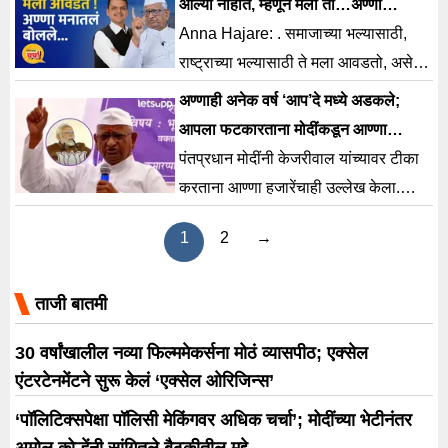
आल्या नाहीत, म्हणून मला तो…अण्णा
हजारेंकडून फडणवीसांची स्तुती !
Anna Hajare: . समाजाच्या भल्यासाठी,
राष्ट्राच्या भल्यासाठी ते मला आवडतो, असे
कार्यकर्ते तयार झाले पाहिजे. त्यादृष्टीने देवेंद्र
अण्णाही अनेक वर्ष ‘आप’दे मध्ये अडकले;
मला आवडतो.
आपला फटकारताना मोदींकडून आण्णा
हजारेंचाही उल्लेख
पंतप्रधान मोदींनी केजरीवाल यांच्यावर टीका
करताना आण्णा हजारेंचाही उल्लेख केला.
केजरीवाल यांच्यावर टीका करताना आण्णा
1
2
→
हजारेंचाही उल्लेख केला.
ताजी बातमी
30 वर्षांखालील नव्या फिल्ममेकर्सना मोठं व्यासपीठ; एक्सेल
एंटरटेनमेंटने सुरू केलं ‘एक्सेल ओरिजिन्स’
‘पॉलिटिक्सपेक्षा पॉलिसी मेकिंगवर अधिक चर्चा’; मोदींच्या भेटीनंतर