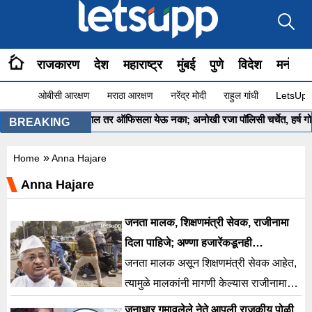
राजकारण
देश
महाराष्ट्र
मुंबई
पुणे
विदेश
मनोरंज
ओबीसी आरक्षण
मराठा आरक्षण
नरेंद्र मोदी
राहुल गांधी
LetsUpp 
•
‘अनहॅप्पी’ असाल तर ऑफिसला येऊ नका; अनोखी रजा पॉलिसी चर्चेत, हर्ष गोयंकाही 
BREAKING
»
Home
Anna Hajare
Anna Hajare
जनता मालक, शिक्षणमंत्री सेवक, राजीनामा
दिला पाहिजे; अण्णा हजारेंकडूनही
आंदोलनकर्त्यांचं समर्थन…
जनता मालक असून शिक्षणमंत्री सेवक आहेत,
त्यामुळे मालकांनी मागणी केल्यास राजीनामा
दिला पाहिजे, या शब्दांत ज्येष्ठ समाजसेवक
जनाधार गमावलेले नेते आपली राजकीय पोळी