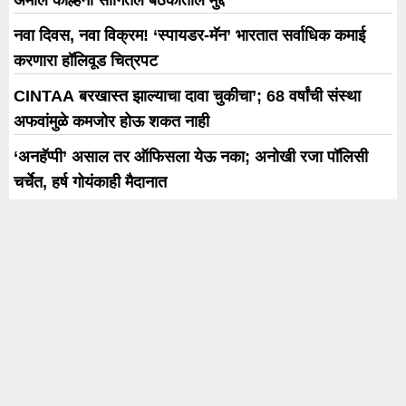
अमोल कोल्हेंनी सांगितले बैठकीतील मुद्दे
नवा दिवस, नवा विक्रम! ‘स्पायडर-मॅन’ भारतात सर्वाधिक कमाई
करणारा हॉलिवूड चित्रपट
CINTAA बरखास्त झाल्याचा दावा चुकीचा’; 68 वर्षांची संस्था
अफवांमुळे कमजोर होऊ शकत नाही
‘अनहॅप्पी’ असाल तर ऑफिसला येऊ नका; अनोखी रजा पॉलिसी
चर्चेत, हर्ष गोयंकाही मैदानात