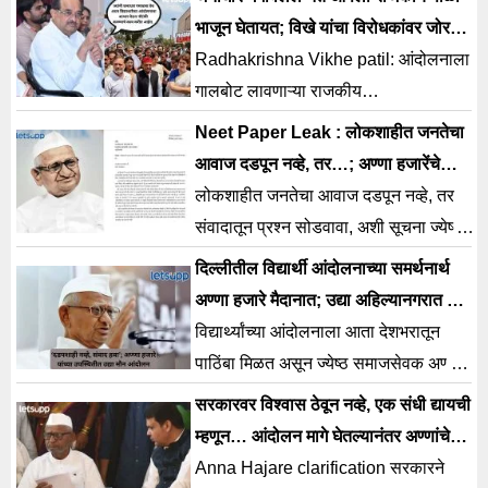
अण्णा हजारे समर्थन दिलंय.
भाजून घेतायत; विखे यांचा विरोधकांवर जोरदार
निशाणा
Radhakrishna Vikhe patil: आंदोलनाला
गालबोट लावणाऱ्या राजकीय
पक्षांपासून विद्यार्थ्यांनी सावध राहायला हवे.
Neet Paper Leak : लोकशाहीत जनतेचा
आवाज दडपून नव्हे, तर…; अण्णा हजारेंचे
पंतप्रधान मोदींना पत्र
लोकशाहीत जनतेचा आवाज दडपून नव्हे, तर
संवादातून प्रश्न सोडवावा, अशी सूचना ज्येष्ठ
समाजसेवक अण्णा हजारे यांनी पंतप्रधानांना
दिल्लीतील विद्यार्थी आंदोलनाच्या समर्थनार्थ
पत्र लिहून केलीयं.
अण्णा हजारे मैदानात; उद्या अहिल्यानगरात मौन
आणि धरणे आंदोलन
विद्यार्थ्यांच्या आंदोलनाला आता देशभरातून
पाठिंबा मिळत असून ज्येष्ठ समाजसेवक अण्णा
हजारे यांनी देखील या विषयावर भूमिका घेतली
सरकारवर विश्वास ठेवून नव्हे, एक संधी द्यायची
आहे.
म्हणून… आंदोलन मागे घेतल्यानंतर अण्णांचे
स्पष्टीकरण
Anna Hajare clarification सरकारने