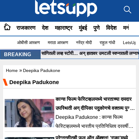
राजकारण
देश
महाराष्ट्र
मुंबई
पुणे
विदेश
मनोरंज
ओबीसी आरक्षण
मराठा आरक्षण
नरेंद्र मोदी
राहुल गांधी
LetsUpp 
ोरीनं ChatGPT ला सांगितली लव्ह स्टोरी… अन् हातावर उमटली स्वप्नातली लग्नाची मेहे
BREAKING
»
Home
Deepika Padukone
Deepika Padukone
कान्स फिल्म फेस्टिव्हलमध्ये भारताच्या दमदार
उपस्थिती अन् दीपिका पदुकोणचे वक्तव्य पुन्हा
चर्चेत
Deepika Padukone : कान्स फिल्म
फेस्टिव्हलमध्ये भारतीय प्रतिनिधित्व दरवर्षी
अधिक मजबूत होत आहे, आणि 2026 मध्ये
प्रेग्नन्सीतही फुल ऑन ॲक्शन! ‘राका’मध्ये