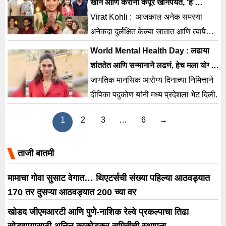
खान आणि करीना कपूर खानपर्यंत, ‘हे’
सेलिब्रिटी पालक एकत्र पार पाडत आहेत
Virat Kohli : आजकाल अनेक समस्या
जबाबदाऱ्या
अनेकदा दुर्लक्षित केल्या जातात आणि त्यापैकी
एक म्हणजे पालकांमधील जबाबदाऱ्यांची समान
World Mental Health Day : लढाया
वाटणी.
शांततेत आणि सन्मानाने लढणं, हेच मला योग्य
वाटतं – दीपिका पदुकोण
जागतिक मानसिक आरोग्य दिनाच्या निमित्ताने
दीपिका पदुकोण यांनी मध्य प्रदेशला भेट दिली.
1
2
3
…
6
→
ताजी बातमी
मामाचा गोवा सुसाट वेगात… थिएटर्सची संख्या पहिल्या आठवड्यात
170 तर दुसऱ्या आठवड्यात 200 च्या वर
खोडद जीएमआरटी आणि पुणे-नाशिक रेल्वे प्रकल्पाचा तिढा