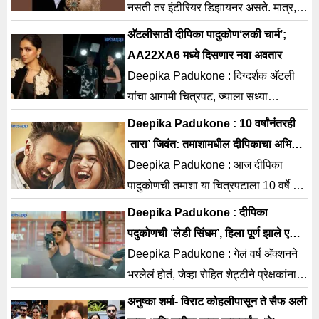
नसती तर इंटीरियर डिझायनर असते. मात्र,
रणवीर यांच्या मते दीपिका एक उत्कृष्ट वकील
अ‍ॅटलीसाठी दीपिका पादुकोण‘लकी चार्म’;
ठरल्या असत्या.
AA22XA6 मध्ये दिसणार नवा अवतार
Deepika Padukone : दिग्दर्शक अ‍ॅटली
यांचा आगामी चित्रपट, ज्याला सध्या
AA22XA6 असे तात्पुरते नाव देण्यात आले
Deepika Padukone : 10 वर्षांनंतरही
आहे, अधिकृत घोषणेनंतरपासूनच
‘तारा’ जिवंत: तमाशामधील दीपिकाचा अभिनय
नव्या पिढीचा आवाज बनला
Deepika Padukone : आज दीपिका
पादुकोणची तमाशा या चित्रपटाला 10 वर्षे पूर्ण
झाली आहेत. इम्तियाज अली यांनी दिग्दर्शित
Deepika Padukone : दीपिका
केलेल्या या चित्रपटात
पदुकोणची ‘लेडी सिंघम’, हिला पूर्ण झाले एक
वर्ष!
Deepika Padukone : गेलं वर्ष अ‍ॅक्शनने
भरलेलं होतं, जेव्हा रोहित शेट्टीने प्रेक्षकांना
आपल्या ऑल-स्टार कॉप युनिव्हर्समधील सर्वात
अनुष्का शर्मा- विराट कोहलीपासून ते सैफ अली
जबरदस्त फिल्म