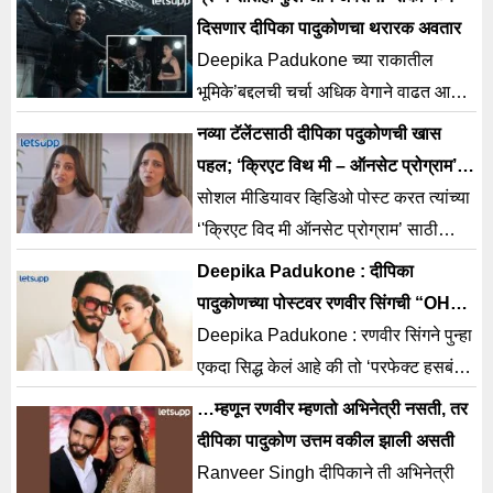
पुन्हा एकदा भारताच्या वाढत्या
दिसणार दीपिका पादुकोणचा थरारक अवतार
Deepika Padukone च्या राकातील
भूमिके’बद्दलची चर्चा अधिक वेगाने वाढत आहे
आणि या वाढत्या उत्सुकतेदरम्यान नवी माहिती
नव्या टॅलेंटसाठी दीपिका पदुकोणची खास
समोर आली आहे.
पहल; ‘क्रिएट विथ मी – ऑनसेट प्रोग्राम’वर
दिली अपडेट
सोशल मीडियावर व्हिडिओ पोस्ट करत त्यांच्या
‘'क्रिएट विद मी ऑनसेट प्रोग्राम’ साठी
आलेल्या अर्जांचे परीक्षण करण्याचा अनुभव
Deepika Padukone : दीपिका
सांगितला.
पादुकोणच्या पोस्टवर रणवीर सिंगची “OHH
MOMMA” कमेंट अन्…
Deepika Padukone : रणवीर सिंगने पुन्हा
एकदा सिद्ध केलं आहे की तो ‘परफेक्ट हसबंड
गोल्स’ का आहे. पत्नी दीपिका पादुकोणच्या
…म्हणून रणवीर म्हणतो अभिनेत्री नसती, तर
लेटेस्ट सोशल
दीपिका पादुकोण उत्तम वकील झाली असती
Ranveer Singh दीपिकाने ती अभिनेत्री