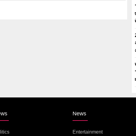
ews
News
itics
Entertainment