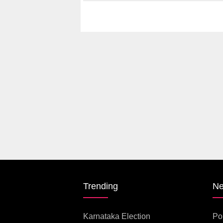
Trending
N
Karnataka Election
Pol