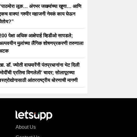
“पाठमोरा लूक… अंगभर जखमांच्या खुणा… आणि
एकच वाक्य! गश्मीर महाजनी नेमकं काय घेऊन
येतोय?”
200 पेक्षा अधिक आक्षेपार्ह व्हिडीओ सापडले;
अल्पवयीन मुलांच्या लैंगिक शोषणप्रकरणी तरुणाला
अटक
खा. डॉ. ज्योती वाघमारेंनी पंतप्रधानांना भेट दिली
‘मोदींची प्रतिमा विणलेली’ चादर; सोलापूरच्या
वस्त्रोद्योगासाठी आंतरराष्ट्रीय धोरणाची मागणी
About Us