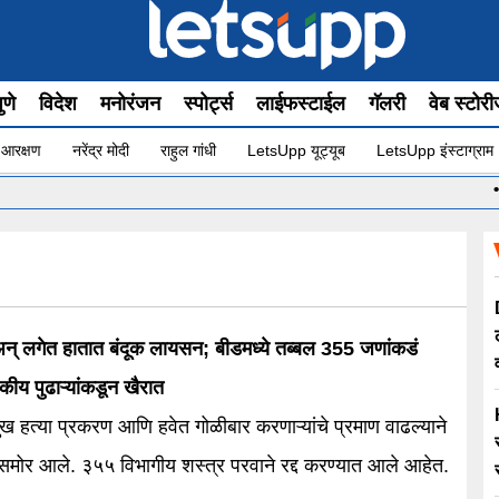
ुणे
विदेश
मनोरंजन
स्पोर्ट्स
लाईफस्टाईल
गॅलरी
वेब स्टोर
 आरक्षण
नरेंद्र मोदी
राहुल गांधी
LetsUpp यूट्यूब
LetsUpp इंस्टाग्राम
•
 अन् लगेत हातात बंदूक लायसन; बीडमध्ये तब्बल 355 जणांकडं
कीय पुढाऱ्यांकडून खैरात
ुख हत्या प्रकरण आणि हवेत गोळीबार करणाऱ्यांचे प्रमाण वाढल्याने
हे प्रकरण समोर आले. ३५५ विभागीय शस्त्र परवाने रद्द करण्यात आले आहेत.