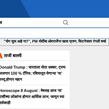
ीज
”योग सुरू आहे ना?”, PM मोदींचा ओमराजेंना खास प्रश्न; फिटनेसवर रंगली चर्चा
•
ताजी बातमी
Donald Trump : भारताला मोठा धक्का; ट्रम्प
लावणार 100 % टॅरिफ; रशियातून येणाऱ्या ‘या’
वस्तू होणार महाग
Horoscope 8 August : मेषसह आज ‘या’
राशींच्या लोकांना होणार आर्थिक लाभ; जाणून घ्या
सर्वकाही