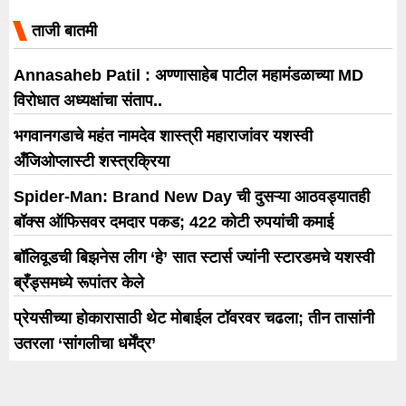
मालिकेतील पात्रांनी प्रेक्षकांच्या मनात एक
ताजी बातमी
वेगळं स्थान निर्माण केलं. मालिकेतील अनेक
पात्र अजूनही आहेत तर काहींनी मात्र विविध
Annasaheb Patil : अण्णासाहेब पाटील महामंडळाच्या MD
कारणांमुळे मालिका सोडली. यातीलच एक
विरोधात अध्यक्षांचा संताप..
झील मेहता. या मालिकेत अभिनेत्री झीलने
भगवानगडाचे महंत नामदेव शास्त्री महाराजांवर यशस्वी
आत्माराम भिडेच्या मुलीची (सोनू) भूमिका
अँजिओप्लास्टी शस्त्रक्रिया
साकारली होती. आता याच […]
Spider-Man: Brand New Day ची दुसऱ्या आठवड्यातही
बॉक्स ऑफिसवर दमदार पकड; 422 कोटी रुपयांची कमाई
बॉलिवूडची बिझनेस लीग ‘हे’ सात स्टार्स ज्यांनी स्टारडमचे यशस्वी
ब्रँड्समध्ये रूपांतर केले
प्रेयसीच्या होकारासाठी थेट मोबाईल टॉवरवर चढला; तीन तासांनी
उतरला ‘सांगलीचा धर्मेंद्र’