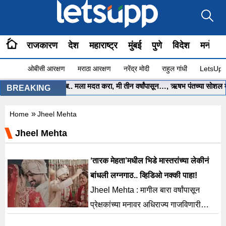
राजकारण
देश
महाराष्ट्र
मुंबई
पुणे
विदेश
मनोरंज
ओबीसी आरक्षण
मराठा आरक्षण
नरेंद्र मोदी
राहुल गांधी
LetsUpp 
•
मुख्यमंत्री साहेब.. मला मदत करा, मी तीन वर्षांपासून…, ऋषभ पंतच्या सोशल मीड
BREAKING
»
Home
Jheel Mehta
Jheel Mehta
‘तारक मेहता’मधील भिडे मास्तरांच्या लेकीनं
बांधली लग्नगाठ.. व्हिडिओ नक्की पाहा!
Jheel Mehta : मागील बारा वर्षांपासून
प्रेक्षकांच्या मनावर अधिराज्य गाजविणारी
मालिका तारक मेहता का उलटा चष्मा. या