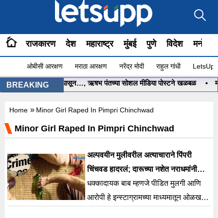
राजकारण
देश
महाराष्ट्र
मुंबई
पुणे
विदेश
मनोरंज
ओबीसी आरक्षण
मराठा आरक्षण
नरेंद्र मोदी
राहुल गांधी
LetsUpp 
 मदत करा, मी तीन वर्षांपासून…, ऋषभ पंतच्या सोशल मीडिया पोस्टने खळबळ
•
महागा
BREAKING
»
Home
Minor Girl Raped In Pimpri Chinchwad
Minor Girl Raped In Pimpri Chinchwad
अल्पवयीन मुलीवरील अत्याचाराने पिंपरी
चिंचवड हादरलं; दारूच्या नशेत नराधमांनी
साधला डाव
धक्कादायक बाब म्हणजे पीडित मुलगी आणि
आरोपी हे इन्स्टाग्रामच्या माध्यमातून ओळख
झाल्यावर पहिल्यांदाच प्रत्यक्ष भेटले होते