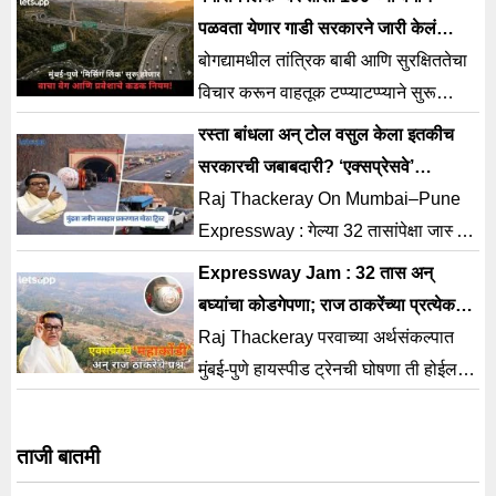
माहिती समोर येत आहे.
पळवता येणार गाडी सरकारने जारी केलं
नोटिफिकेशन
बोगद्यामधील तांत्रिक बाबी आणि सुरक्षिततेचा
विचार करून वाहतूक टप्प्याटप्प्याने सुरू
करण्याचा निर्णय घेण्यात आला आहे.
रस्ता बांधला अन् टोल वसुल केला इतकीच
सरकारची जबाबदारी? ‘एक्सप्रेसवे’
प्रकरणात राज ठाकरे भडकले
Raj Thackeray On Mumbai–Pune
Expressway : गेल्या 32 तासांपेक्षा जास्त
काळ बंद असणाऱ्या मुंबई - पुणे द्रुतगती
Expressway Jam : 32 तास अन्
मार्गामुळे प्रवाशांना प्रचंड
बघ्यांचा कोडगेपणा; राज ठाकरेंच्या प्रत्येक
शब्दांत ‘वार’
Raj Thackeray परवाच्या अर्थसंकल्पात
मुंबई-पुणे हायस्पीड ट्रेनची घोषणा ती होईल
तेंव्हा होईल. पण त्या आधी मुंबई-पुणे प्रवास
सुरळीत करा.
ताजी बातमी