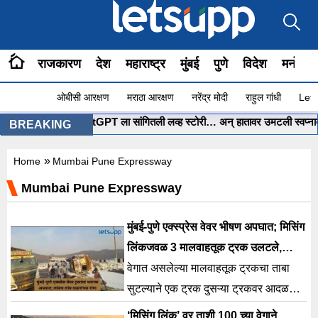
राजकारण
देश
महाराष्ट्र
मुंबई
पुणे
विदेश
मनोरंज
ओबीसी आरक्षण
मराठा आरक्षण
नरेंद्र मोदी
राहुल गांधी
Lets
मुंबईच्या पोरीनं ChatGPT ला सांगितली लव्ह स्टोरी… अन् हातावर उमटली स्वप्नातली
BREAKING
»
Home
Mumbai Pune Expressway
Mumbai Pune Expressway
मुंबई-पुणे एक्स्प्रेस वेवर भीषण अपघात; मिसिंग
लिंकजवळ 3 मालवाहतूक ट्रक उलटले,
दोघांचा जागीच मृत्यू
वेगात असलेल्या मालवाहतूक ट्रकचा ताबा
सुटल्याने एक ट्रक दुसऱ्या ट्रकवर आदळला
आणि त्यानंतर सलग तीन ट्रक उलटल्याची
‘मिसिंग लिंक’ वर ताशी 100 च्या वेगाने