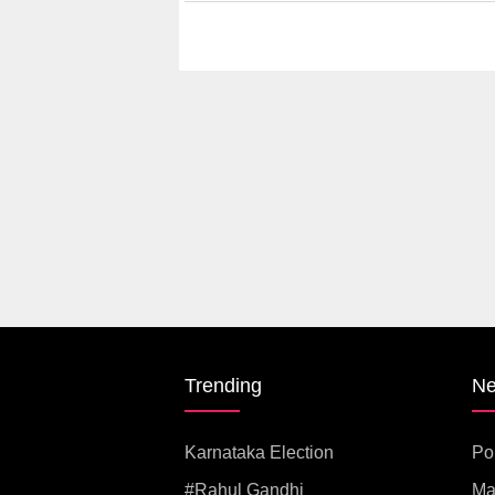
Trending
N
Karnataka Election
Pol
#rahul Gandhi
Ma