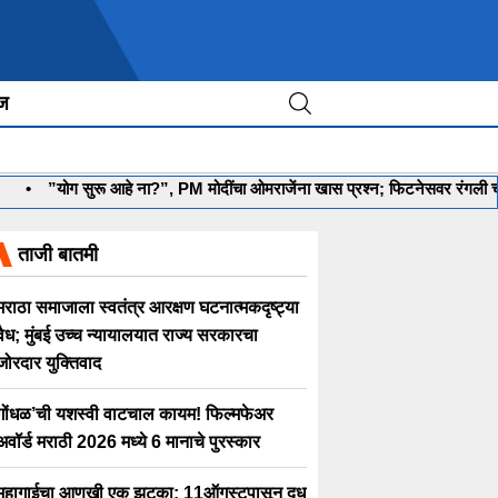
ीज
•
”योग सुरू आहे ना?”, PM मोदींचा ओमराजेंना खास प्रश्न; फिटनेसवर रंगली चर्चा
ताजी बातमी
मराठा समाजाला स्वतंत्र आरक्षण घटनात्मकदृष्ट्या
वैध; मुंबई उच्च न्यायालयात राज्य सरकारचा
जोरदार युक्तिवाद
गोंधळ’ची यशस्वी वाटचाल कायम! फिल्मफेअर
अवॉर्ड मराठी 2026 मध्ये 6 मानाचे पुरस्कार
महागाईचा आणखी एक झटका; 11ऑगस्टपासून दूध