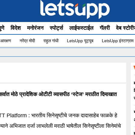
ुणे
विदेश
मनोरंजन
स्पोर्ट्स
लाईफस्टाईल
गॅलरी
वेब स्टोर
 आरक्षण
नरेंद्र मोदी
राहुल गांधी
LetsUpp यूट्यूब
LetsUpp इंस्टाग्राम
र्वात मोठे प्रादेशिक ओटीटी व्यासपीठ ‘स्टेज’ मराठीत दिमाखात
 Platform : भारतीय सिनेसृष्टीचे जनक दादासाहेब फाळके हे
याने अभिजात दर्जा लाभलेली मराठी भाषेतील सिनेसृष्टीला सिनेमांचे