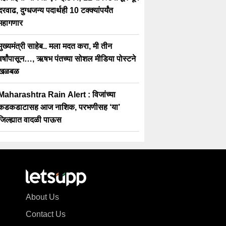
दरवाढ, दुग्धजन्य पदार्थही 10 टक्क्यांपर्यंत
महागणार
मुख्यमंत्री साहेब.. मला मदत करा, मी तीन
वर्षांपासून…, ऋषभ पंतच्या सोशल मीडिया पोस्टने
खळबळ
Maharashtra Rain Alert : विजांच्या
कडकडाटासह आज नाशिक, परभणीसह ‘या’
जिल्ह्यात वादळी पाऊस
About Us
Contact Us