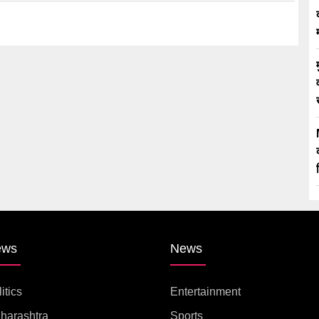
ews
News
itics
Entertainment
harashtra
Sports