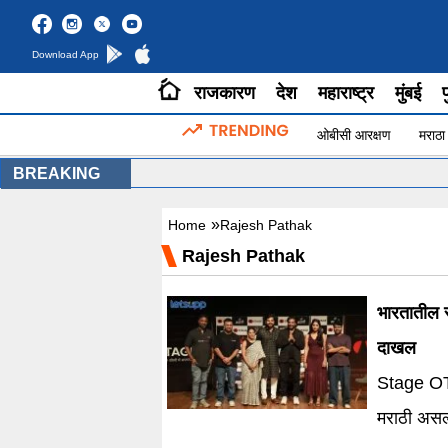
Download App
राजकारण
देश
महाराष्ट्र
मुंबई
प
ओबीसी आरक्षण
मराठा
BREAKING
»
Home
Rajesh Pathak
Rajesh Pathak
भारतातील स
दाखल
Stage OTT
मराठी असल्