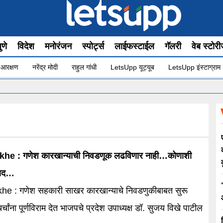
ुणे
विदेश
मनोरंजन
स्पोर्ट्स
लाईफस्टाईल
गॅलरी
वेब स्टोर
 आरक्षण
नरेंद्र मोदी
राहुल गांधी
LetsUpp यूट्यूब
LetsUpp इंस्टाग्राम
•
ध
णूक लढविणार नाही…कोणाशी
वाद…
he : गणेश सहकारी साखर कारखान्याचे निवडणुकीबाबत सुरू
्चांना पूर्णविराम देत भाजपचे प्रदेश उपाध्यक्ष डॉ. सुजय विखे पाटील