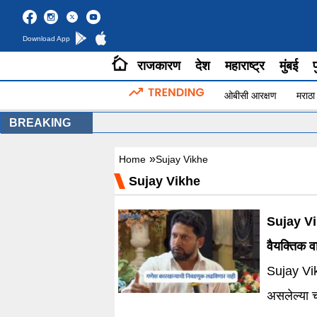
Download App
राजकारण
देश
महाराष्ट्र
मुंबई
प
ओबीसी आरक्षण
मराठा
BREAKING
»
Home
Sujay Vikhe
Sujay Vikhe
Sujay Vikhe : गणेश कारखान्याची निवड
वैयक्तिक 
Sujay Vik
असलेल्या चर