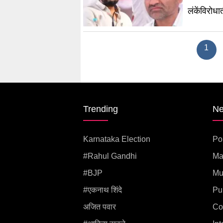
लंकेंविरोध
1
Trending
N
Karnataka Election
Pol
#rahul Gandhi
Ma
#BJP
Mu
#एकनाथ शिंदे
Pu
अजित पवार
Co