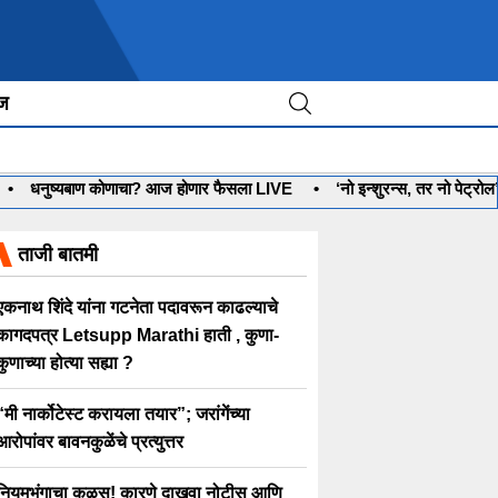
ीज
नुष्यबाण कोणाचा? आज होणार फैसला LIVE
•
‘नो इन्शुरन्स, तर नो पेट्रोल’ प
ताजी बातमी
एकनाथ शिंदे यांना गटनेता पदावरून काढल्याचे
कागदपत्र Letsupp Marathi हाती , कुणा-
कुणाच्या होत्या सह्या ?
“मी नार्कोटेस्ट करायला तयार”; जरांगेंच्या
आरोपांवर बावनकुळेंचे प्रत्युत्तर
नियमभंगाचा कळस! कारणे दाखवा नोटीस आणि