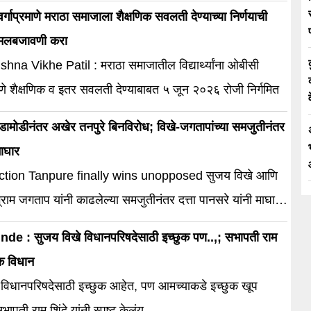
्गाप्रमाणे मराठा समाजाला शैक्षणिक सवलती देण्याच्या निर्णयाची
ंमलबजावणी करा
na Vikhe Patil : मराठा समाजातील विद्यार्थ्यांना ओबीसी
रमाणे शैक्षणिक व इतर सवलती देण्याबाबत ५ जून २०२६ रोजी निर्गमित
ामोडीनंतर अखेर तनपुरे बिनविरोध; विखे-जगतापांच्या समजुतीनंतर
माघार
tion Tanpure finally wins unopposed सुजय विखे आणि
राम जगताप यांनी काढलेल्या समजुतीनंतर दत्ता पानसरे यांनी माघार
.
e : सुजय विखे विधानपरिषदेसाठी इच्छुक पण..,; सभापती राम
चक विधान
 विधानपरिषदेसाठी इच्छुक आहेत, पण आमच्याकडे इच्छुक खूप
ापती राम शिंदे यांनी स्पष्ट केलंय.