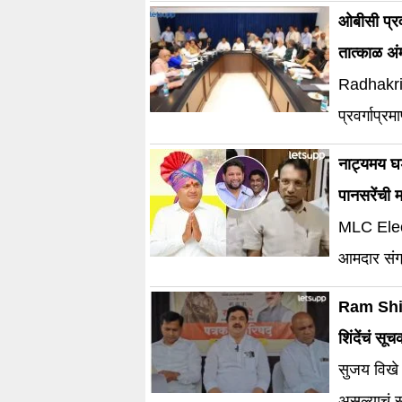
ओबीसी प्रवर
तात्काळ अ
Radhakrish
प्रवर्गाप्
नाट्यमय घड
पानसरेंची 
MLC Elec
आमदार संग्
घेतली आहे
Ram Shind
शिंदेंचं सू
सुजय विखे
असल्याचं सभ