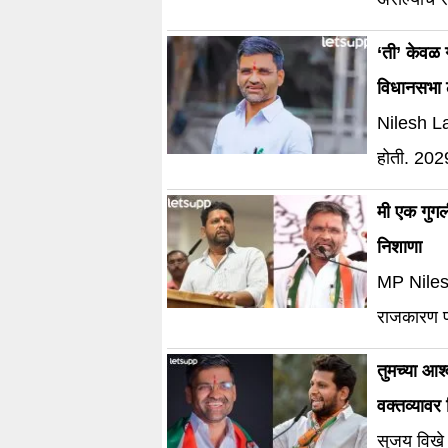
‘ती’ केवळ 
विधानसभा 
Nilesh La
होती. 2029
मी एक गुग
निशाणा
MP Nilesh
राजकारण प
तुमच्या आश्
वक्तव्यावर 
सुजय विखे 