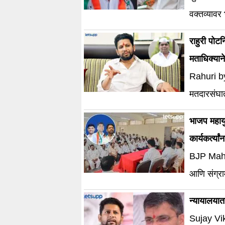
वक्तव्यावर 
राहुरी पोटन
मताधिक्यान
Rahuri by-
मतदारसंघा
भाजप महायु
कार्यकर्त्यां
BJP Mahayuti can
आणि संग्राम
न्यायालयात
Sujay Vik