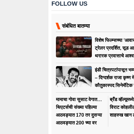
FOLLOW US
संबंधित बातम्या
विशेष फिल्म्सच्या ‘आव
ट्रेलर प्रदर्शित, सूड आ
थरारक प्रवासाचे आश्
इंडी चित्रपटांपासून भव्य 
– दिग्दर्शक राजा कृष्ण 
कौतुकास्पद सिनेमॅटिक 
मामाचा गोवा सुसाट वेगात…
ब्रँड व्हॅल्यूमध
थिएटर्सची संख्या पहिल्या
विराट कोहलील
आठवड्यात 170 तर दुसऱ्या
शाहरुख खान ठ
आठवड्यात 200 च्या वर