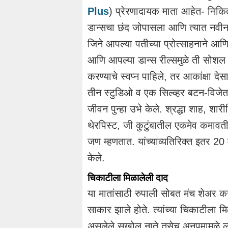
Plus
) प्रेरणादायक माता आहेत- निकित
डान्सचा छंद जोपासला आणि त्यात नवीन स
जिने आपल्या पतीच्या प्रोत्साहनाने आणि
आणि आपल्या डान्स रील्समुळे ती सोशल मी
करण्याचे स्वप्न पाहिले, तर आकांक्षा 
तीन स्टुडिओ व एक सिल्व्हर बटन-विजे
जीवन पुन्हा उभे केले. श्रद्धा शाह, शा
थेरपिस्ट, जी कुटुंबातील एकमेव कमावत
जण म्हणतात. यांच्याव्यतिरिक्त इतर 20 
केले.
चिकाटीला मिळालेली दाद
या मातांसाठी रुपाली सोबत मंच शेअर करणे 
साकार झाले होते. त्यांच्या चिकाटीला मि
असलेले सखोल नाते तसेच अनुपमामुळे लो