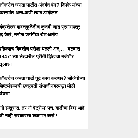
कॉकरोच जनता पार्टीत अंतर्गत बंड? दिपके यांच्या
घरासमोर अन्न-पाणी त्याग आंदोलन
चंद्रशेखर बावनकुळेंनीच कुणबी जात प्रमाणपत्र
रद्द केले; मनोज जरांगेंचा थेट आरोप
पहिल्याच दिवशीच परीक्षा घेतली अन्… ‘बटवारा
1947’ च्या सेटवरील प्रीती झिंटाचा मजेशीर
खुलासा
कॉकरोच जनता पार्टी पुढं काय करणार? सीजेपीच्या
शिष्टमंडळाची छत्रपती संभाजीनगरमधून मोठी
घोषणा
‘नो इन्शुरन्स, तर नो पेट्रोल’ पण, गाडीचा विमा आहे
की नाही सरकारला कळणार कसं?