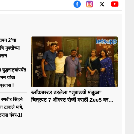
ारापन 2’चा
णि मुक्तीच्या
वासन
युद्धनाट्यांपर्यंत
मेनन यांचा
प्रवास !
ब्लॉकबस्टर ठरलेला “तुंबाडची मंजुळा”
्ये रणवीर सिंहने
चित्रपट 7 ऑगस्ट रोजी मराठी Zee5 वर
होणार प्रदर्शित !
ा टाकले मागे,
रला नंबर-1!