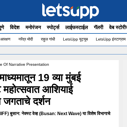
ुणे
विदेश
मनोरंजन
स्पोर्ट्स
लाईफस्टाईल
गॅलरी
वेब स्टोर
 आरक्षण
नरेंद्र मोदी
राहुल गांधी
LetsUpp यूट्यूब
LetsUpp इंस्टाग्राम
•
कु
yle Of Narrative Presentation
 माध्यमातून 19 व्या मुंबई
पट महोत्सवात आशियाई
े जगताचे दर्शन
 (MIFF) बुसान: नेक्स्ट वेव्ह (Busan: Next Wave) या विशेष विभागाचे