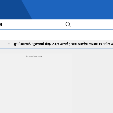
ीज
ंभमेळ्यासाठी गुजरातचे कंत्राटदार आणले ; राज ठाकरेंचा सरकारवर गंभीर आरोप
•
ध