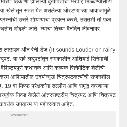
माच्या ठिकाणी झालेल्या दुखापतीची भरपाई मिळवण्यासाठी
रच्या खेलीतून सतत येत असलेल्या ओरडण्याच्या आवाजामुळे
रश्नांची उत्तरे शोधण्याचा प्रयत्न करते, तसतशी ती एका
ितीत ओढली जाते, त्याचा तिच्या दैनंदिन जीवनावर
ड्स लाऊडर ऑन रेनी डेज (It sounds Louder on rainy
ुपट. या सर्व लघुपटांतून समकालीन आशियाई सिनेमाची
 वैशिष्ट्यपूर्ण कथानक आणि कल्पक सिनेमॅटिक शैलीची
 उपक्रम आशियातील उदयोन्मुख चित्रपटकर्त्यांची सर्जनशील
9 वा मिफ्फ प्रेक्षकांना तल्लीन आणि समृद्ध करणाऱ्या
विचारपूर्वक निवड केलेले आंतरराष्ट्रीय चित्रपट आणि चित्रपट
त्कंठावर्धक उपक्रम या महोत्सवात आहेत.