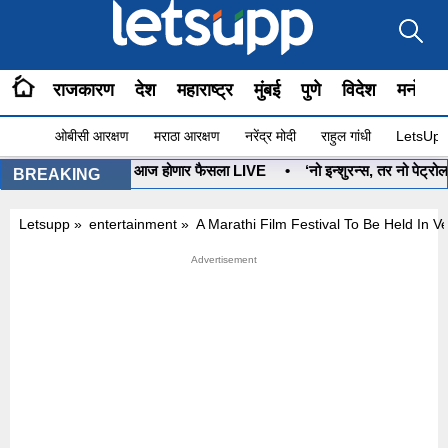
राजकारण
देश
महाराष्ट्र
मुंबई
पुणे
विदेश
मनोरंज
ओबीसी आरक्षण
मराठा आरक्षण
नरेंद्र मोदी
राहुल गांधी
LetsUpp 
नुष्यबाण कोणाचा? आज होणार फैसला LIVE
•
‘नो इन्शुरन्स, तर नो पेट्रोल’ प
BREAKING
Letsupp
»
entertainment
»
A Marathi Film Festival To Be Held In V