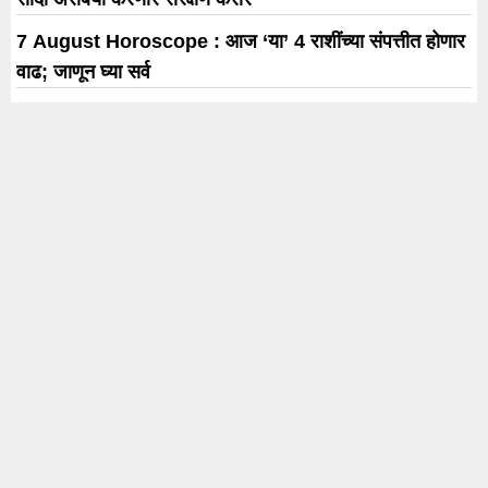
7 August Horoscope : आज ‘या’ 4 राशींच्या संपत्तीत होणार
वाढ; जाणून घ्या सर्व
लहानग्यांच्या निरागस आवाजात पहिल्यांदाच ‘श्री स्वामी समर्थ तारक
मंत्र’; सावनी रवींद्रची आगळीवेगळी संकल्पना !
उद्यापासून अमेरिकेत तीन दिवस मराठी चित्रपटसृष्टीचा जागतिक
जल्लोष !
नेचरल स्टार नानीचा रौद्र अवतार! ‘द पॅराडाइज’चा दमदार टीझर
प्रदर्शित; 24 सप्टेंबरला चित्रपटगृहांत होणार धडाका
Trending
Karnataka Election