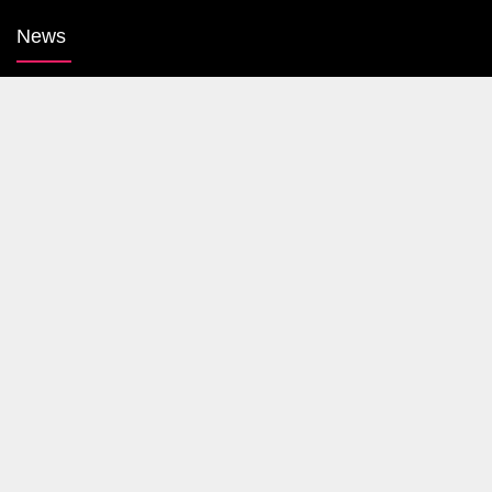
News
Entertainment
Sports
Gallery
Life Style
Video
Web Stories
About Us
Contact Us
Privacy Policy
Terms & Condition