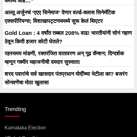
कर्तव्य आहे…”
अल्लू अर्जुनचं ‘एएए सिनेमाज’ देणार वर्ल्ड-क्लास सिनेमॅटिक
एक्सपीरियन्स; विशाखापट्टणममध्ये सुरू केलं थिएटर
Gold Loan : 4 वर्षांत तब्बल 208% वाढ! भारतीयांनी सोनं गहाण
ठेवून किती हजार कोटी घेतले?
रहस्यमय मांडणी, रक्तरंजित वातावरण अन् गूढ कॅप्शन; दिग्दर्शक
म्हणून गश्मीर महाजनीची दमदार सुरुवात!
शरद पवारांचे सर्व खासदार पंतप्रधान मोदींच्या भेटीला का? बजरंग
सोनवणेंचा मोठा खुलासा
Trending
Karnataka Election