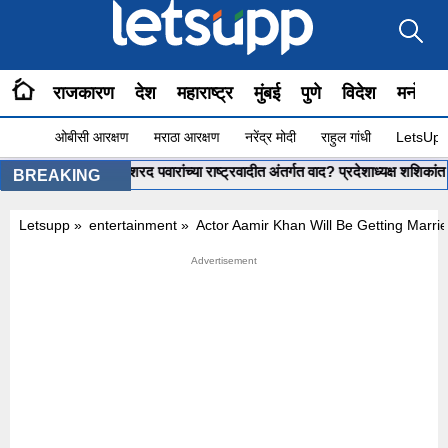
राजकारण
देश
महाराष्ट्र
मुंबई
पुणे
विदेश
मनोरंज
ओबीसी आरक्षण
मराठा आरक्षण
नरेंद्र मोदी
राहुल गांधी
LetsUpp 
ant Shinde : शरद पवारांच्या राष्ट्रवादीत अंतर्गत वाद? प्रदेशाध्यक्ष शशिकांत शिंदे
BREAKING
Letsupp
»
entertainment
»
Actor Aamir Khan Will Be Getting Marri