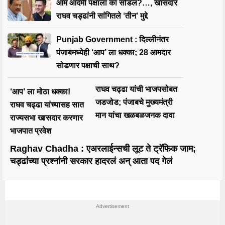
आम आदमी पक्षाला का सोडलं?…, खासदार
राघव चड्ढांनी सांगितले ‘तीन’ मुद्दे
Punjab Government : दिल्लीनंतर
पंजाबमध्येही ‘आप’ ला धक्का; 28 आमदार
सोडणार पक्षाची साथ?
राघव चढ्ढा यांची भाजपसोबत
‘आप’ ला मोठा धक्का!
जडजोड; पंजाबचे मुख्यमंत्री
राघव चढ्ढा यांच्यासह सात
मान यांचा खळबळजनक दावा
राज्यसभा खासदार करणार
भाजपात प्रवेश
Raghav Chadha : एअरलाईन्सची लूट ते ट्रॅफिक जाम;
चड्ढांच्या प्रश्नांनी सरकार हादरलं अन् आता पद गेलं