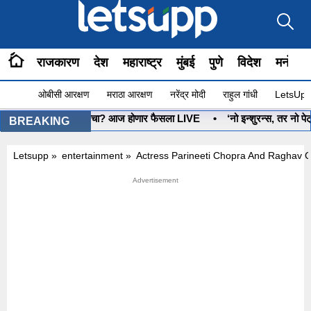
राजकारण
देश
महाराष्ट्र
मुंबई
पुणे
विदेश
मनोरंज
ओबीसी आरक्षण
मराठा आरक्षण
नरेंद्र मोदी
राहुल गांधी
LetsUpp 
•
धनुष्यबाण कोणाचा? आज होणार फैसला LIVE
•
‘नो इन्शुरन्स, तर नो पेट्र
BREAKING
Letsupp
»
entertainment
»
Actress Parineeti Chopra And Raghav 