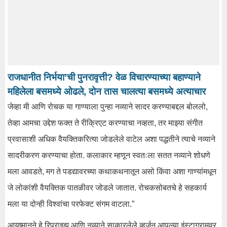
राजधानीत निर्भया’ची पुनरावृत्ती? वेळ विचारण्याच्या बहाण्याने
महिलेला बसमध्ये ओढले, दोन तास चालत्या बसमध्ये अत्याचार
जेव्हा मी आणि रोचक या गाण्याला पुन्हा नव्याने सादर करण्याबद्दल बोललो,
तेव्हा आमचा उद्देश फक्त ते रीक्रिएट करण्याचा नव्हता, तर माझ्या संगीत
प्रवासाशी अधिक वैयक्तिकरित्या जोडलेले वाटेल अशा पद्धतीने त्याचे नव्याने
सादरीकरण करण्याचा होता. कलाकार म्हणून स्वतःला सतत नव्याने शोधणे
मला आवडते, मग ते पडद्यावरच्या कथाकथनातून असो किंवा अशा गाण्यांमधून
जे लोकांशी वैयक्तिक पातळीवर जोडले जातात. रोचकसोबतचे हे सहकार्य
मला या दोन्ही विश्वांचा परफेक्ट संगम वाटला.”
आयुष्मानने हे रिप्राइझ आणि नव्याने साकारलेले व्हर्जन आपल्या इंस्टाग्रामवर