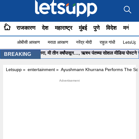
राजकारण
देश
महाराष्ट्र
मुंबई
पुणे
विदेश
मनोरंज
ओबीसी आरक्षण
मराठा आरक्षण
नरेंद्र मोदी
राहुल गांधी
LetsUpp 
री साहेब.. मला मदत करा, मी तीन वर्षांपासून…, ऋषभ पंतच्या सोशल मीडिया पोस्टने खळब
BREAKING
Letsupp
»
entertainment
»
Ayushmann Khurrana Performs The Son