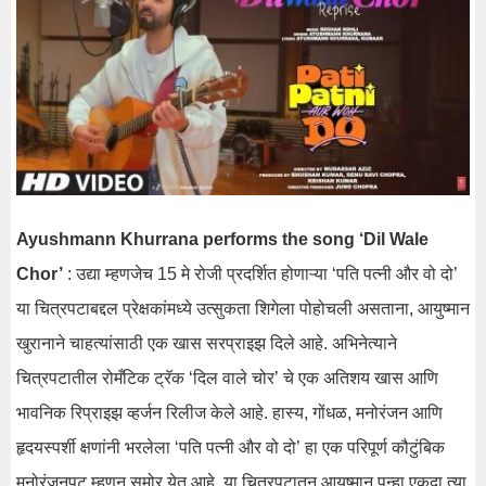
Ayushmann Khurrana performs the song ‘Dil Wale
Chor’
: उद्या म्हणजेच 15 मे रोजी प्रदर्शित होणाऱ्या ‘पति पत्नी और वो दो’
या चित्रपटाबद्दल प्रेक्षकांमध्ये उत्सुकता शिगेला पोहोचली असताना, आयुष्मान
खुरानाने चाहत्यांसाठी एक खास सरप्राइझ दिले आहे. अभिनेत्याने
चित्रपटातील रोमँटिक ट्रॅक ‘दिल वाले चोर’ चे एक अतिशय खास आणि
भावनिक रिप्राइझ व्हर्जन रिलीज केले आहे. हास्य, गोंधळ, मनोरंजन आणि
हृदयस्पर्शी क्षणांनी भरलेला ‘पति पत्नी और वो दो’ हा एक परिपूर्ण कौटुंबिक
मनोरंजनपट म्हणून समोर येत आहे. या चित्रपटातून आयुष्मान पुन्हा एकदा त्या