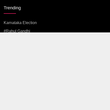
Trending
Karnataka Election
#rahul Gandhi
#BJP
#एकनाथ शिंदे
अजित पवार
#आदित्य ठाकरे
News
Politics
Maharashtra
Mumbai