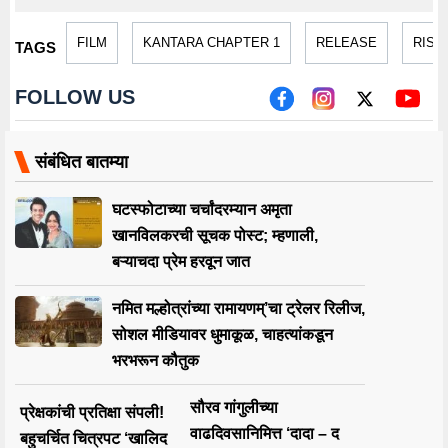
FILM
KANTARA CHAPTER 1
RELEASE
RISH
TAGS
FOLLOW US
संबंधित बातम्या
घटस्फोटाच्या चर्चांदरम्यान अमृता
खानविलकरची सूचक पोस्ट; म्हणाली,
बऱ्याचदा प्रेम हरवून जात
नमित मल्होत्रांच्या रामायणम्’चा ट्रेलर रिलीज,
सोशल मीडियावर धुमाकूळ, चाहत्यांकडून
भरभरून कौतुक
सौरव गांगुलीच्या
प्रेक्षकांची प्रतिक्षा संपली!
वाढदिवसानिमित्त ‘दादा – द
बहुचर्चित चित्रपट ‘खालिद