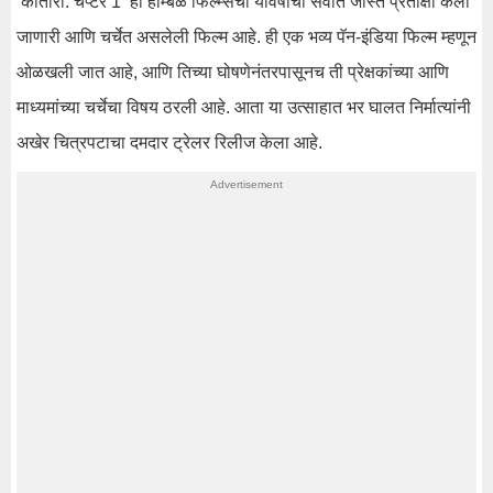
‘कांतारा: चैप्टर 1’ ही होम्बळे फिल्म्सची यावर्षीची सर्वात जास्त प्रतीक्षा केली
जाणारी आणि चर्चेत असलेली फिल्म आहे. ही एक भव्य पॅन-इंडिया फिल्म म्हणून
ओळखली जात आहे, आणि तिच्या घोषणेनंतरपासूनच ती प्रेक्षकांच्या आणि
माध्यमांच्या चर्चेचा विषय ठरली आहे. आता या उत्साहात भर घालत निर्मात्यांनी
अखेर चित्रपटाचा दमदार ट्रेलर रिलीज केला आहे.