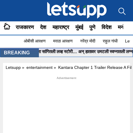
राजकारण
देश
महाराष्ट्र
मुंबई
पुणे
विदेश
मनोरंज
ओबीसी आरक्षण
मराठा आरक्षण
नरेंद्र मोदी
राहुल गांधी
Lets
पोरीनं ChatGPT ला सांगितली लव्ह स्टोरी… अन् हातावर उमटली स्वप्नातली लग्नाची मेहे
BREAKING
Letsupp
»
entertainment
»
Kantara Chapter 1 Trailer Release A Fi