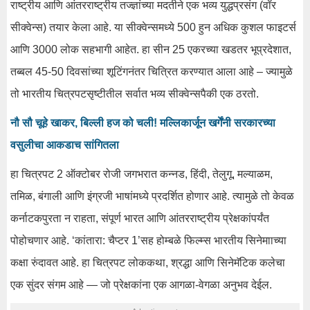
राष्ट्रीय आणि आंतरराष्ट्रीय तज्ज्ञांच्या मदतीने एक भव्य युद्धप्रसंग (वॉर
सीक्वेन्स) तयार केला आहे. या सीक्वेन्समध्ये 500 हुन अधिक कुशल फाइटर्स
आणि 3000 लोक सहभागी आहेत. हा सीन 25 एकरच्या खडतर भूप्रदेशात,
तब्बल 45-50 दिवसांच्या शूटिंगनंतर चित्रित करण्यात आला आहे – ज्यामुळे
तो भारतीय चित्रपटसृष्टीतील सर्वात भव्य सीक्वेन्सपैकी एक ठरतो.
नौ सौ चूहे खाकर, बिल्ली हज को चली! मल्लिकार्जून खर्गेंनी सरकारच्या
वसुलीचा आकडाच सांगितला
हा चित्रपट 2 ऑक्टोबर रोजी जगभरात कन्नड, हिंदी, तेलुगू, मल्याळम,
तमिळ, बंगाली आणि इंग्रजी भाषांमध्ये प्रदर्शित होणार आहे. त्यामुळे तो केवळ
कर्नाटकपुरता न राहता, संपूर्ण भारत आणि आंतरराष्ट्रीय प्रेक्षकांपर्यंत
पोहोचणार आहे. ‘कांतारा: चैप्टर 1’सह होम्बळे फिल्म्स भारतीय सिनेमााच्या
कक्षा रुंदावत आहे. हा चित्रपट लोककथा, श्रद्धा आणि सिनेमॅटिक कलेचा
एक सुंदर संगम आहे — जो प्रेक्षकांना एक आगळा-वेगळा अनुभव देईल.