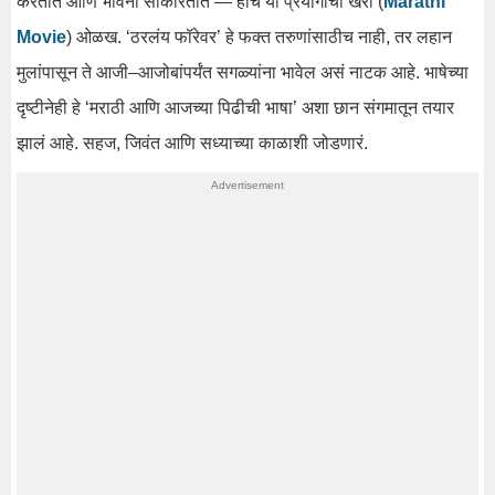
करतात आणि भावना साकारतात — हीच या प्रयोगाची खरी (
Marathi
Movie
) ओळख. ‘ठरलंय फॉरेवर’ हे फक्त तरुणांसाठीच नाही, तर लहान
मुलांपासून ते आजी–आजोबांपर्यंत सगळ्यांना भावेल असं नाटक आहे. भाषेच्या
दृष्टीनेही हे ‘मराठी आणि आजच्या पिढीची भाषा’ अशा छान संगमातून तयार
झालं आहे. सहज, जिवंत आणि सध्याच्या काळाशी जोडणारं.