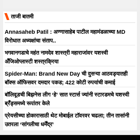
ताजी बातमी
Annasaheb Patil : अण्णासाहेब पाटील महामंडळाच्या MD
विरोधात अध्यक्षांचा संताप..
भगवानगडाचे महंत नामदेव शास्त्री महाराजांवर यशस्वी
अँजिओप्लास्टी शस्त्रक्रिया
Spider-Man: Brand New Day ची दुसऱ्या आठवड्यातही
बॉक्स ऑफिसवर दमदार पकड; 422 कोटी रुपयांची कमाई
बॉलिवूडची बिझनेस लीग ‘हे’ सात स्टार्स ज्यांनी स्टारडमचे यशस्वी
ब्रँड्समध्ये रूपांतर केले
प्रेयसीच्या होकारासाठी थेट मोबाईल टॉवरवर चढला; तीन तासांनी
उतरला ‘सांगलीचा धर्मेंद्र’