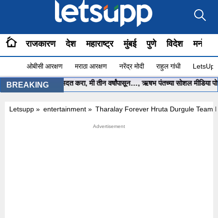
राजकारण
देश
महाराष्ट्र
मुंबई
पुणे
विदेश
मनोरंज
ओबीसी आरक्षण
मराठा आरक्षण
नरेंद्र मोदी
राहुल गांधी
LetsUpp 
्यमंत्री साहेब.. मला मदत करा, मी तीन वर्षांपासून…, ऋषभ पंतच्या सोशल मीडिया पोस्ट
BREAKING
Letsupp
»
entertainment
»
Tharalay Forever Hruta Durgule Team 